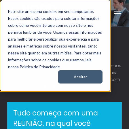
Este site armazena cookies em seu computador.
Esses cookies são usados para coletar informações
sobre como você interage com nosso site e nos
permite lembrar de você. Usamos essas informações
para melhorar e personalizar sua experiência e para
análises e métricas sobre nossos visitantes, tanto
nesse site quanto em outras mídias. Para obter mais
SOBRE NÓS
informações sobre os cookies que usamos, leia
Priorizamos os valores de nossos clientes, atendemos
nossa Política de Privacidade.
de maneira personalizada e acessamos as mais
Aceitar
adequadas opções de investimento de acordo com
a realidade de cada indivíduo.
Tudo começa com uma
REUNIÃO, na qual você