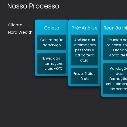
Nosso Processo
Cliente
Coleta
Pré-Análise
Reunião Ini
Nord Wealth
Contratação
Análise das
Reunião c
do serviço
informações
os consulto
pessoais e
Duração
da carteira
Aprox. de 
Envio das
atual
Informações
Iniciais -KYC
Validaçã
Prazo: 5 dias
das
úteis
informaçõe
entendimen
de ponto