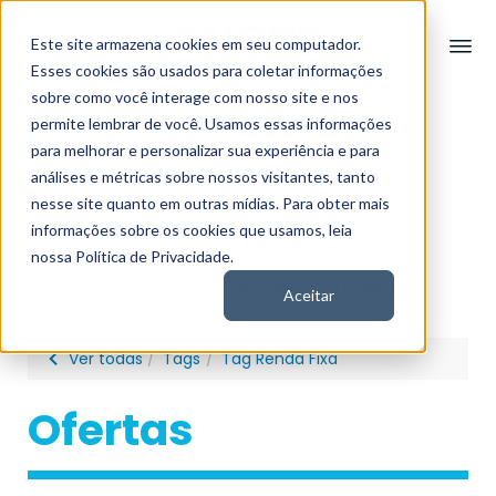
Este site armazena cookies em seu computador.
Esses cookies são usados para coletar informações
sobre como você interage com nosso site e nos
Assinaturas
permite lembrar de você. Usamos essas informações
para melhorar e personalizar sua experiência e para
análises e métricas sobre nossos visitantes, tanto
RENDA FIXA
nesse site quanto em outras mídias. Para obter mais
informações sobre os cookies que usamos, leia
Comparar
nossa Política de Privacidade.
OFERTAS
ESSENCIAIS
PREMIUM
Aceitar
Ver todas
Tags
Tag Renda Fixa
Ofertas