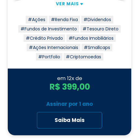
VER MAIS
#Ações
#Renda Fixa
#Dividendos
#Fundos de Investimento
#Tesouro Direto
#Crédito Privado
#Fundos Imobiliários
#Ações Internacionais
#Smallcaps
#Portfolio
#Criptomoedas
em 12x de
R$ 399,00
Assinar por
1 ano
Saiba Mais