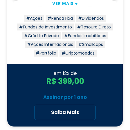
VER MAIS
#Ações
#Renda Fixa
#Dividendos
#Fundos de Investimento
#Tesouro Direto
#Crédito Privado
#Fundos Imobiliários
#Ações Internacionais
#Smallcaps
#Portfolio
#Criptomoedas
em 12x de
R$ 399,00
Assinar por
1 ano
Saiba Mais