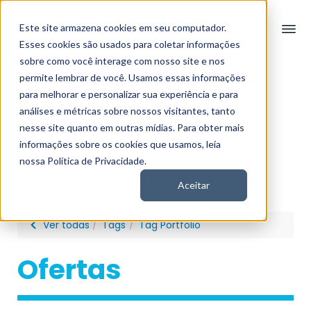
Este site armazena cookies em seu computador.
Esses cookies são usados para coletar informações
sobre como você interage com nosso site e nos
Assinaturas
permite lembrar de você. Usamos essas informações
para melhorar e personalizar sua experiência e para
análises e métricas sobre nossos visitantes, tanto
PORTFOLIO
nesse site quanto em outras mídias. Para obter mais
informações sobre os cookies que usamos, leia
Comparar
nossa Política de Privacidade.
OFERTAS
ESSENCIAIS
PREMIUM
Aceitar
Ver todas
Tags
Tag Portfolio
Ofertas