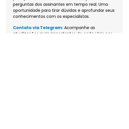
perguntas dos assinantes em tempo real. Uma
oportunidade para tirar dúvidas e aprofundar seus
conhecimentos com os especialistas.
Contato via Telegram:
Acompanhe as
atualizações mais importantes de cada série por
meio de áudios e vídeos enviados diretamente
pelos analistas no canal exclusivo do Telegram.
Informações diretas e descomplicadas, sempre ao
seu alcance.
1 ano
de acesso
Por apenas 12x de
R$39
,00
Quero Assinar Agora