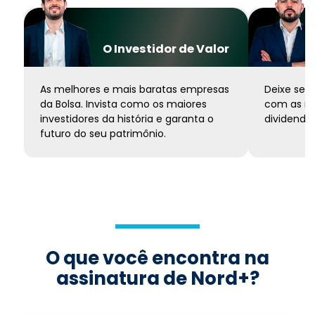
O Investidor de Valor
As melhores e mais baratas empresas
Deixe seu 
da Bolsa. Invista como os maiores
com as me
investidores da história e garanta o
dividendos
futuro do seu patrimônio.
O que você encontra na
assinatura de Nord+?