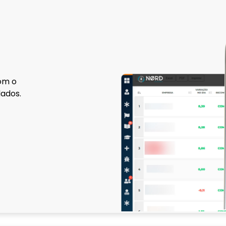
com o
ados.