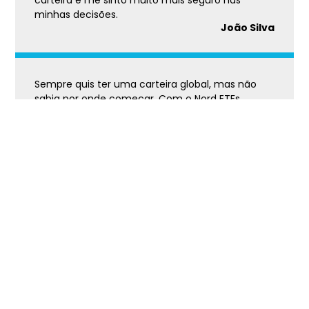
minhas decisões.
João Silva
Sempre quis ter uma carteira global, mas não
sabia por onde começar. Com o Nord ETFs,
consegui diversificar de maneira simples e com
uma estratégia que faz sentido no longo prazo.
Marcelo Jordão
A combinação de visão macro e seleção
objetiva dos ETFs trouxe muito mais disciplina
para meus investimentos. Finalmente tenho
uma carteira que acompanha meu perfil e meus
objetivos.
Robson Vasconcellos