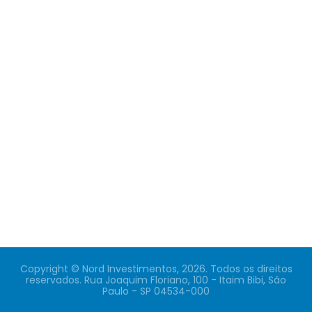
Copyright © Nord Investimentos, 2026. Todos os direitos
reservados. Rua Joaquim Floriano, 100 - Itaim Bibi, São
Paulo - SP 04534-000