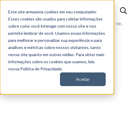
D
Este site armazena cookies em seu computador.
o
n
Esses cookies são usados para coletar informações
d
Fundamentos
Segmentos da Bolsa
Segmento - Tecidos, Vestuário e Calçados
E
sobre como você interage com nosso site e nos
permite lembrar de você. Usamos essas informações
Tecidos, Vestuário e
para melhorar e personalizar sua experiência e para
análises e métricas sobre nossos visitantes, tanto
Calçados
nesse site quanto em outras mídias. Para obter mais
informações sobre os cookies que usamos, leia
nossa Política de Privacidade.
Aceitar