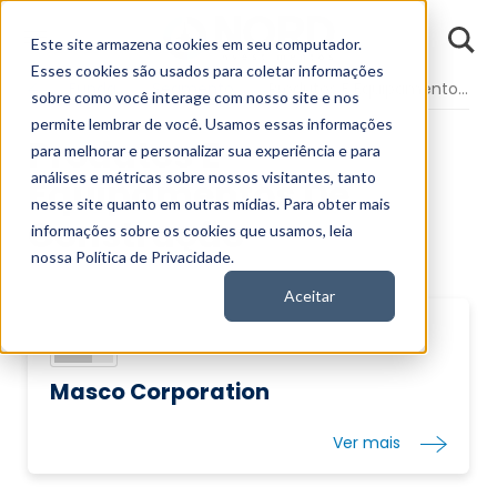
D
Este site armazena cookies em seu computador.
o
n
Esses cookies são usados para coletar informações
d
Fundamentos
Segmentos da Bolsa
Produtos E Equipamentos De Construção
E
sobre como você interage com nosso site e nos
permite lembrar de você. Usamos essas informações
Produtos E
para melhorar e personalizar sua experiência e para
análises e métricas sobre nossos visitantes, tanto
Equipamentos De
nesse site quanto em outras mídias. Para obter mais
Construção
informações sobre os cookies que usamos, leia
nossa Política de Privacidade.
Aceitar
Masco Corporation
Ver mais