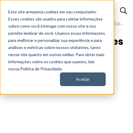
D
Este site armazena cookies em seu computador.
o
n
Esses cookies são usados para coletar informações
d
Fundamentos
Segmentos da Bolsa
Segmento - Motores, Compressores e Outros
E
sobre como você interage com nosso site e nos
permite lembrar de você. Usamos essas informações
Motores, Compressores
para melhorar e personalizar sua experiência e para
análises e métricas sobre nossos visitantes, tanto
e Outros
nesse site quanto em outras mídias. Para obter mais
informações sobre os cookies que usamos, leia
nossa Política de Privacidade.
Aceitar