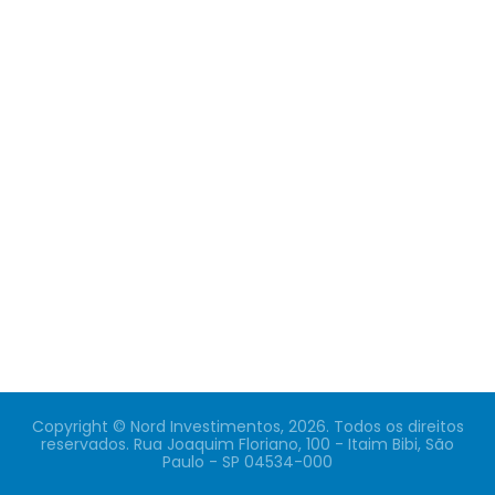
Copyright © Nord Investimentos, 2026. Todos os direitos
reservados. Rua Joaquim Floriano, 100 - Itaim Bibi, São
Paulo - SP 04534-000