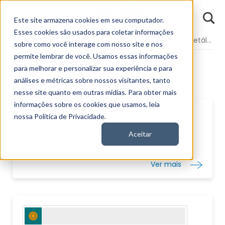
D
Este site armazena cookies em seu computador.
o
n
Esses cookies são usados para coletar informações
d
Fundamentos
Segmentos da Bolsa
Minerais Metálicos
E
sobre como você interage com nosso site e nos
permite lembrar de você. Usamos essas informações
Minerais Metálicos
para melhorar e personalizar sua experiência e para
análises e métricas sobre nossos visitantes, tanto
nesse site quanto em outras mídias. Para obter mais
informações sobre os cookies que usamos, leia
nossa Política de Privacidade.
Aceitar
Vale S.A.
Ver mais