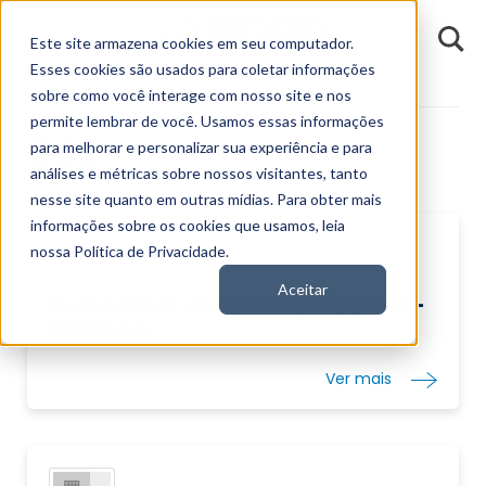
D
Este site armazena cookies em seu computador.
o
n
Esses cookies são usados para coletar informações
d
Fundamentos
Segmentos da Bolsa
Gás
E
sobre como você interage com nosso site e nos
permite lembrar de você. Usamos essas informações
Gás
para melhorar e personalizar sua experiência e para
análises e métricas sobre nossos visitantes, tanto
nesse site quanto em outras mídias. Para obter mais
informações sobre os cookies que usamos, leia
nossa Política de Privacidade.
Aceitar
Companhia de Gás de São Paulo -
COMGÁS
Ver mais