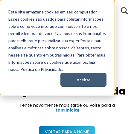
D
Este site armazena cookies em seu computador.
o
n
Esses cookies são usados para coletar informações
d
E
sobre como você interage com nosso site e nos
permite lembrar de você. Usamos essas informações
para melhorar e personalizar sua experiência e para
análises e métricas sobre nossos visitantes, tanto
404
nesse site quanto em outras mídias. Para obter mais
informações sobre os cookies que usamos, leia
nossa Política de Privacidade.
Aceitar
Página não encontrada
Tente novamente mais tarde ou volte para a
tela inicial
VOLTAR PARA A HOME