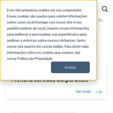
D
Este site armazena cookies em seu computador.
o
n
Esses cookies são usados para coletar informações
d
Fundamentos
Segmentos da Bolsa
Construção De Engenharia
E
sobre como você interage com nosso site e nos
permite lembrar de você. Usamos essas informações
Construção De
para melhorar e personalizar sua experiência e para
análises e métricas sobre nossos visitantes, tanto
Engenharia
nesse site quanto em outras mídias. Para obter mais
informações sobre os cookies que usamos, leia
nossa Política de Privacidade.
Aceitar
Primoris Services Corporation
Ver mais