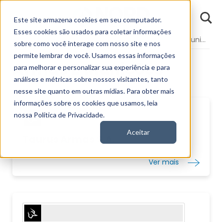
D
Este site armazena cookies em seu computador.
o
n
Esses cookies são usados para coletar informações
d
Fundamentos
Segmentos da Bolsa
Armas E Munições
E
sobre como você interage com nosso site e nos
permite lembrar de você. Usamos essas informações
Armas E Munições
para melhorar e personalizar sua experiência e para
análises e métricas sobre nossos visitantes, tanto
nesse site quanto em outras mídias. Para obter mais
informações sobre os cookies que usamos, leia
nossa Política de Privacidade.
Aceitar
Taurus Armas S.A.
Ver mais