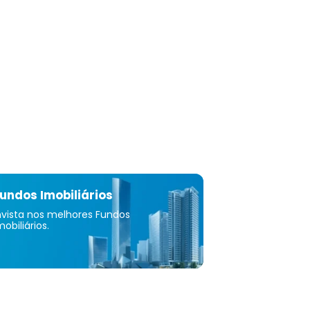
undos Imobiliários
nvista nos melhores Fundos
mobiliários.