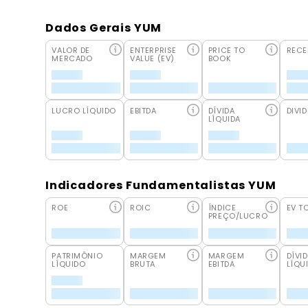
Dados Gerais YUM
VALOR DE
ENTERPRISE
PRICE TO
RECE
MERCADO
VALUE (EV)
BOOK
LUCRO LÍQUIDO
EBITDA
DÍVIDA
DIVID
LÍQUIDA
Indicadores Fundamentalistas YUM
ROE
ROIC
ÍNDICE
EV T
PREÇO/LUCRO
PATRIMÔNIO
MARGEM
MARGEM
DÍVI
LÍQUIDO
BRUTA
EBITDA
LÍQU