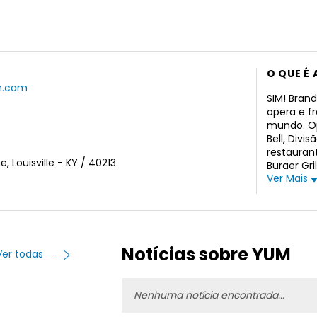
O QUE É 
m.com
SIM! Brand
opera e f
mundo. Op
Bell, Divi
restaurant
, Louisville - KY / 40213
Burger Gri
Ver Mais
grelhados
mexicana 
2021, tinh
unidades T
aproximad
anteriorm
Notícias sobre YUM
Ver todas
mudou seu
Brands, In
Kentucky.
Nenhuma notícia encontrada...