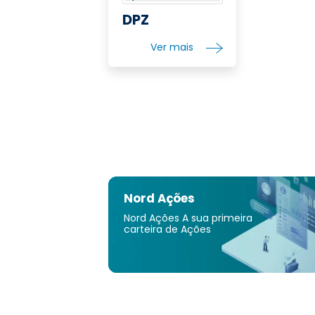
DPZ
Ver mais
Nord Ações
Nord Ações A sua primeira
carteira de Ações