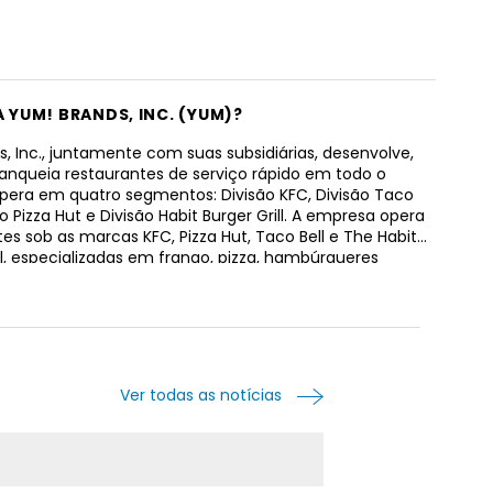
A YUM! BRANDS, INC. (YUM)?
s, Inc., juntamente com suas subsidiárias, desenvolve,
ranqueia restaurantes de serviço rápido em todo o
era em quatro segmentos: Divisão KFC, Divisão Taco
são Pizza Hut e Divisão Habit Burger Grill. A empresa opera
es sob as marcas KFC, Pizza Hut, Taco Bell e The Habit
ll, especializadas em frango, pizza, hambúrgueres
 sob encomenda, sanduíches, categorias de comida
e outros produtos alimentícios. Em 31 de dezembro de
a 26.934 unidades KFC; 18.381 unidades Pizza Hut; 7.791
aco Bell; e 318 unidades do The Habit Burger Grill em
amente 157 países e territórios. A empresa era
ente conhecida como TRICON Global Restaurants, Inc. e
Ver todas as notícias
 nome para YUM! Brands, Inc. em maio de 2002. YUM! A
c. foi constituída em 1997 e está sediada em Louisville,