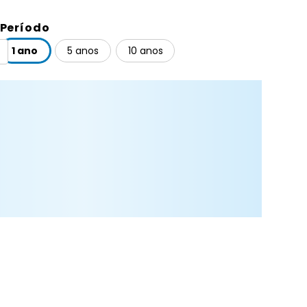
Período
1 ano
5 anos
10 anos