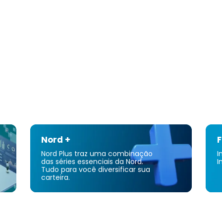
Nord +
F
Nord Plus traz uma combinação
I
das séries essenciais da Nord.
I
Tudo para você diversificar sua
carteira.