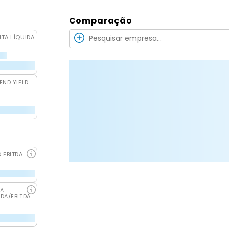
Comparação
ITA LÍQUIDA
END YIELD
O EBITDA
DA
IDA/EBITDA