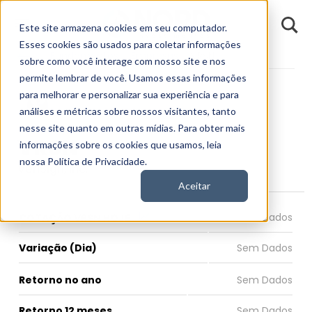
D
Este site armazena cookies em seu computador.
o
n
Esses cookies são usados para coletar informações
d
Fundamentos
Empresas
VRSN
E
sobre como você interage com nosso site e nos
permite lembrar de você. Usamos essas informações
para melhorar e personalizar sua experiência e para
análises e métricas sobre nossos visitantes, tanto
nesse site quanto em outras mídias. Para obter mais
VRSN
informações sobre os cookies que usamos, leia
nossa Política de Privacidade.
VeriSign, Inc.
Aceitar
COTAÇÃO VRSN HOJE
Variação (Dia)
Retorno no ano
Retorno 12 meses