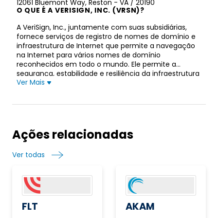
12061 Bluemont Way, Reston - VA / 20190
O QUE É A VERISIGN, INC. (VRSN)?
A VeriSign, Inc., juntamente com suas subsidiárias,
fornece serviços de registro de nomes de domínio e
infraestrutura de Internet que permite a navegação
na Internet para vários nomes de domínio
reconhecidos em todo o mundo. Ele permite a
segurança, estabilidade e resiliência da infraestrutura
Ver Mais
e serviços da Internet, incluindo o fornecimento de
serviços de manutenção da zona raiz, operando dois
dos 13 servidores raiz da Internet; e oferecendo
serviços de registro e resolução autorizada para os
domínios .com e .net, que oferecem suporte ao
comércio eletrônico global. A empresa também faz
Ações relacionadas
back-end de sistemas para nomes de domínio .cc,
.gov, .edu e .name, além de operar servidores
Ver todas
distribuídos, rede, segurança e serviços de
integridade de dados. A VeriSign, Inc. foi constituída
em 1995 e está sediada em Reston, Virgínia.
FLT
AKAM