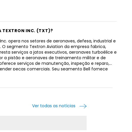
A TEXTRON INC. (TXT)?
Inc. opera nos setores de aeronaves, defesa, industrial e
o. O segmento Textron Aviation da empresa fabrica,
esta serviços a jatos executivos, aeronaves turboélice e
 a pistão e aeronaves de treinamento militar e de
 oferece serviços de manutenção, inspeção e reparo,
ender peças comerciais. Seu segmento Bell fornece
os militares e comerciais, aeronaves tiltrotor e peças de
 e serviços relacionados. O segmento Textron Systems
a oferece sistemas de aeronaves não tripuladas,
e soluções eletrônicas, embarcações marítimas
, motores de aeronaves a pistão, treinamento ar-ar e
militar ao vivo, armas e componentes relacionados e
Ver todas as notícias
blindados e especiais. Seu segmento Industrial oferece
de combustível de plástico moldado por sopro, incluindo
e combustível de plástico convencionais e tanques de
el pressurizados para aplicações de veículos híbridos,
de visão clara e tanques de plástico para sistemas de