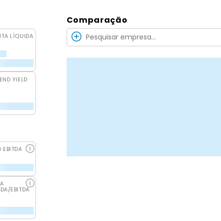
Comparação
ITA LÍQUIDA
END YIELD
O EBITDA
DA
IDA/EBITDA