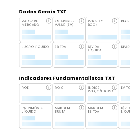
Dados Gerais TXT
VALOR DE
ENTERPRISE
PRICE TO
RECE
MERCADO
VALUE (EV)
BOOK
LUCRO LÍQUIDO
EBITDA
DÍVIDA
DIVID
LÍQUIDA
Indicadores Fundamentalistas TXT
ROE
ROIC
ÍNDICE
EV T
PREÇO/LUCRO
PATRIMÔNIO
MARGEM
MARGEM
DÍVI
LÍQUIDO
BRUTA
EBITDA
LÍQU