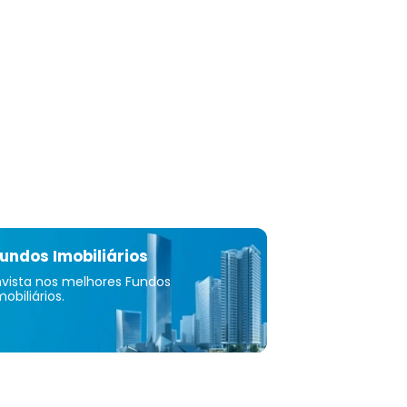
atalítica principalmente para fabricantes de
tos originais de automóveis; e carros de golfe, veículos
s todo-o-terreno, veículos recreativos side-by-side e
reno, motos de neve, veículos ligeiros de transporte,
to de apoio terrestre para aviação, equipamento
nal de manutenção de relva e veículos de tratamento de
a campos de golfe e resorts, agências governamentais e
, consumidores, entusiastas do ar livre e usuários
s e industriais. O segmento de finanças da empresa
erviços de financiamento para a compra de aeronaves
teros novos e usados. Atende nos Estados Unidos, Europa,
rália e internacionalmente. A Textron Inc. foi fundada
 está sediada em Providence, Rhode Island.
undos Imobiliários
nvista nos melhores Fundos
mobiliários.