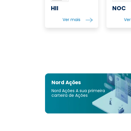
HII
NOC
Ver mais
Ve
Nord Ações
Nord Ações A sua primeira
carteira de Ações