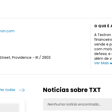
O QUE É 
tron.com
A Textron 
financeir
vende e pr
com motor
defesa; e
treet, Providence - RI / 2903
além de v
Ver Mais
helicópter
reposição
da empres
sistemas 
avançadas
ar-navio 
Notícias sobre TXT
Ver todas
veículos 
sistemas 
tanques d
Nenhuma notícia encontrada...
combustív
sistemas 