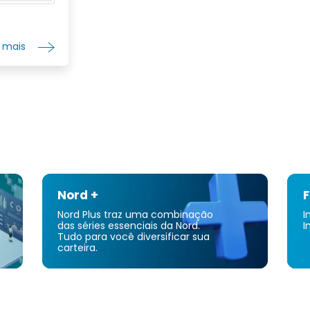
redução c
equipamen
utilitário
r mais
todo-o-ter
equipamen
profissio
relva par
municípios
comerciai
fornece s
e helicóp
Ásia, Aust
em 1923 e
Nord +
F
Nord Plus traz uma combinação
I
das séries essenciais da Nord.
I
Tudo para você diversificar sua
carteira.