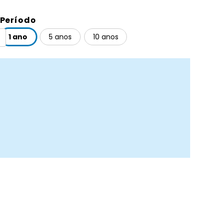
Período
1 ano
5 anos
10 anos