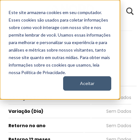
D
Este site armazena cookies em seu computador.
o
n
Esses cookies são usados para coletar informações
d
Fundamentos
Empresas
TT
E
sobre como você interage com nosso site e nos
permite lembrar de você. Usamos essas informações
para melhorar e personalizar sua experiência e para
análises e métricas sobre nossos visitantes, tanto
nesse site quanto em outras mídias. Para obter mais
TT
informações sobre os cookies que usamos, leia
nossa Política de Privacidade.
Trane Technologies plc
Aceitar
COTAÇÃO TT HOJE
Variação (Dia)
Retorno no ano
Retorno 12 meses