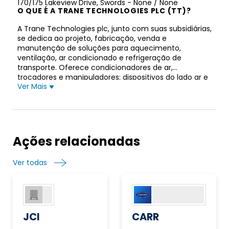
170/175 Lakeview Drive, Swords - None / None
O QUE É A TRANE TECHNOLOGIES PLC (TT)?
A Trane Technologies plc, junto com suas subsidiárias,
se dedica ao projeto, fabricação, venda e
manutenção de soluções para aquecimento,
ventilação, ar condicionado e refrigeração de
transporte. Oferece condicionadores de ar,
trocadores e manipuladores; dispositivos do lado ar e
Ver Mais
terminais; unidades auxiliares de energia;
refrigeradores; serpentinas e condensadores; grupos
geradores; fornos; bombas de calor; produtos de
automação residencial; umidificadores; refrigeração
de transporte híbrida e não diesel e soluções de
armazenamento de energia de gelo; avaliações da
Ações relacionadas
qualidade do ar interior e produtos relacionados;
produtos unitários comerciais grandes e leves;
Ver todas
substituições de motores; produtos de recuperação
de refrigerante; termostatos/controles; produtos
aquecedores de transporte; produtos de fluxo
variável de refrigerante; e bombas de calor de fonte
de água. A empresa também fornece
gerenciamento de edifícios, controle, sem dutos,
JCI
CARR
geotérmico, aquecimento e resfriamento de