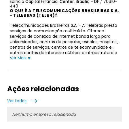
Edifício Capital Financial Center, Brasília - DF / 70610-
440
O QUE É A TELECOMUNICAÇÕES BRASILEIRAS S.A.
- TELEBRAS (TELB4)?
Telecomunicações Brasileiras S.A. - A Telebras presta
serviços de comunicação multimídia. Oferece
serviços de conexão de internet banda larga para
universidades, centros de pesquisa, escolas, hospitais,
centros de serviços, centros de telecomunidade e
outros pontos de interesse público; e infraestrutura e
Ver Mais
redes de apoio aos serviços de telecomunicações
prestados por empresas privadas, Estados, Distrito
Federal, Municípios e entidades sem fins lucrativos.
Telecomunicações Brasileiras S.A. - Telebras foi
constituída em 1972 e está sediada em Brasília, Brasil.
Ações relacionadas
Ver todas
Nenhuma empresa relacionada