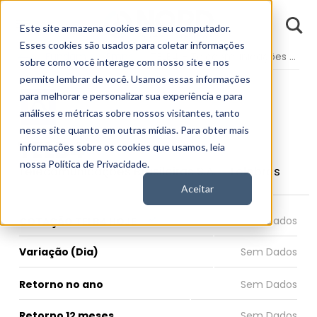
D
Este site armazena cookies em seu computador.
o
n
Esses cookies são usados para coletar informações
d
Fundamentos
Empresas
TELB4 - Telecomunicações Brasileiras S.A.
E
sobre como você interage com nosso site e nos
permite lembrar de você. Usamos essas informações
para melhorar e personalizar sua experiência e para
análises e métricas sobre nossos visitantes, tanto
nesse site quanto em outras mídias. Para obter mais
TELB4
informações sobre os cookies que usamos, leia
nossa Política de Privacidade.
Telecomunicações Brasileiras S.A. - Telebras
Aceitar
COTAÇÃO TELB4 HOJE
Variação (Dia)
Retorno no ano
Retorno 12 meses