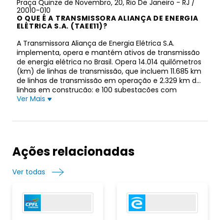
Praça Quinze de Novembro, 20, Rio De Janeiro - RJ /
20010-010
O QUE É A TRANSMISSORA ALIANÇA DE ENERGIA
ELÉTRICA S.A. (TAEE11)?
A Transmissora Aliança de Energia Elétrica S.A.
implementa, opera e mantém ativos de transmissão
de energia elétrica no Brasil. Opera 14.014 quilômetros
(km) de linhas de transmissão, que incluem 11.685 km
de linhas de transmissão em operação e 2.329 km de
linhas em construção; e 100 subestações com
Ver Mais
tensões de 230 a 525kV. A empresa foi fundada em
2000 está sediada no Rio de Janeiro, Brasil.
Ações relacionadas
Ver todas