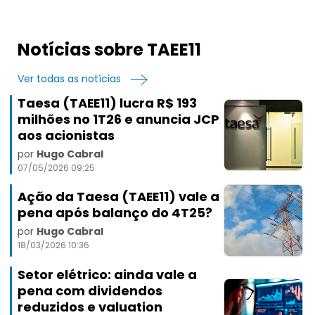
Notícias sobre TAEE11
Ver todas as notícias
Taesa (TAEE11) lucra R$ 193
milhões no 1T26 e anuncia JCP
aos acionistas
por
Hugo Cabral
07/05/2026 09:25
Ação da Taesa (TAEE11) vale a
pena após balanço do 4T25?
por
Hugo Cabral
18/03/2026 10:36
Setor elétrico: ainda vale a
pena com dividendos
reduzidos e valuation