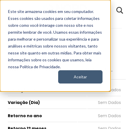
D
Este site armazena cookies em seu computador.
o
n
Esses cookies são usados para coletar informações
d
Fundamentos
Empresas
TAEE11
E
sobre como você interage com nosso site e nos
permite lembrar de você. Usamos essas informações
para melhorar e personalizar sua experiência e para
análises e métricas sobre nossos visitantes, tanto
nesse site quanto em outras mídias. Para obter mais
TAEE11
informações sobre os cookies que usamos, leia
nossa Política de Privacidade.
Transmissora Aliança de Energia Elétrica S.A.
Aceitar
COTAÇÃO TAEE11 HOJE
Variação (Dia)
Retorno no ano
Retorno 12 meses