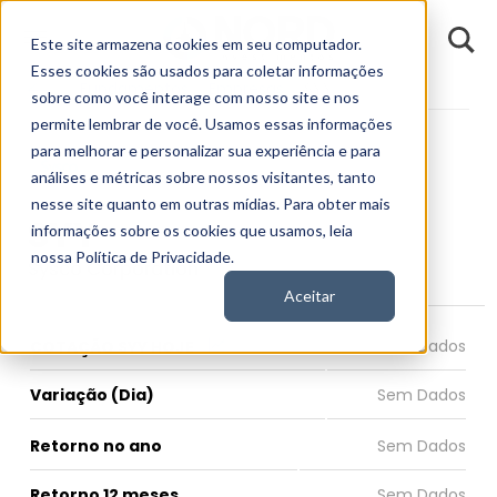
D
Este site armazena cookies em seu computador.
o
n
Esses cookies são usados para coletar informações
d
Fundamentos
Empresas
SYY
E
sobre como você interage com nosso site e nos
permite lembrar de você. Usamos essas informações
para melhorar e personalizar sua experiência e para
análises e métricas sobre nossos visitantes, tanto
nesse site quanto em outras mídias. Para obter mais
SYY
informações sobre os cookies que usamos, leia
nossa Política de Privacidade.
Sysco Corporation
Aceitar
COTAÇÃO SYY HOJE
Variação (Dia)
Retorno no ano
Retorno 12 meses