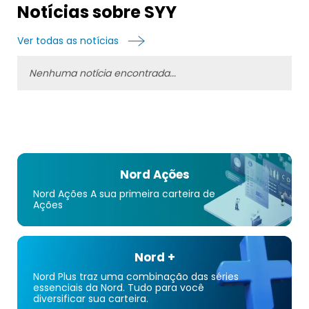
escolas e faculdades, hotéis e motéis, fornecedores
Notícias sobre SYY
industriais e outros locais de serviços alimentícios. Em
27 de agosto de 2021, operava 343 instalações de
Ver todas as notícias
distribuição. A Sysco Corporation foi constituída em
1969 e está sediada em Houston, Texas.
Nenhuma notícia encontrada...
Nord Ações
Nord Ações A sua primeira carteira de
Ações
Nord +
Nord Plus traz uma combinação das séries
essenciais da Nord. Tudo para você
diversificar sua carteira.