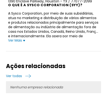
1390 Enclave Parkway, Houston - TX / 77077-2099
O QUE É A SYSCO CORPORATION (SYY)?
A Sysco Corporation, por meio de suas subsidiárias,
atua no marketing e distribuição de vários alimentos
e produtos relacionados principalmente para serviços
de alimentação ou indústria de alimentação fora de
casa nos Estados Unidos, Canadá, Reino Unido, França
e internacionalmente. Ela opera por meio de
Ver Mais
operações de foodservice nos EUA, operações
internacionais de foodservice, SYGMA e outros
segmentos. A empresa distribui alimentos
congelados, como carnes, frutos do mar, entradas
completas, frutas, legumes e sobremesas; alimentos
enlatados e secos; carnes frescas e frutos do mar;
Ações relacionadas
lacticínios; produtos para bebidas; especialidades
importadas; e produtos frescos. Também fornece
Ver todas
diversos itens não alimentícios, incluindo produtos de
papel compostos por guardanapos, pratos e copos
descartáveis; louças compostas por porcelanas e
Nenhuma empresa relacionada
talheres; utensílios de cozinha, que incluem panelas,
frigideiras e utensílios; equipamentos e suprimentos
para restaurante e cozinha; e material de limpeza. A
empresa atende restaurantes, hospitais e asilos,