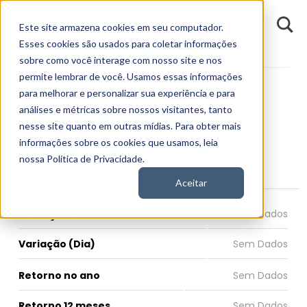
D
Este site armazena cookies em seu computador.
o
n
Esses cookies são usados para coletar informações
d
Fundamentos
Empresas
SULA11
E
sobre como você interage com nosso site e nos
permite lembrar de você. Usamos essas informações
para melhorar e personalizar sua experiência e para
análises e métricas sobre nossos visitantes, tanto
nesse site quanto em outras mídias. Para obter mais
SULA11
informações sobre os cookies que usamos, leia
nossa Política de Privacidade.
Sul América S.A.
Aceitar
COTAÇÃO SULA11 HOJE
Variação (Dia)
Retorno no ano
Retorno 12 meses