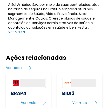
A Sul América S.A., por meio de suas controladas, atua
no ramo de seguros no Brasil. A empresa atua nos
segmentos de Saúde, Vida e Previdência, Asset
Management e Outros. Oferece planos de saúde e
odontológico, serviços administrativos de saúde e
odontológico, soluções em saúde e bem-estar,
Ver Mais
seguros de vida e acidentes pessoais, previdência
privada e gestão patrimonial. A empresa foi fundada
em 1895 e está sediada no Rio de Janeiro, Brasil.
Ações relacionadas
Ver todas
BRAP4
BIDI3
Ver mais
Ver mais