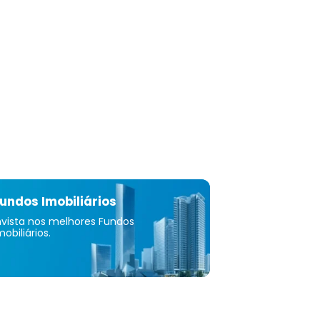
undos Imobiliários
nvista nos melhores Fundos
mobiliários.