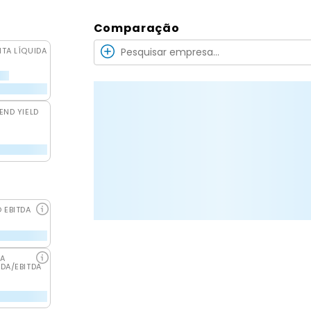
Comparação
ITA LÍQUIDA
END YIELD
O EBITDA
DA
IDA/EBITDA