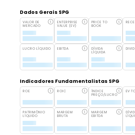
Dados Gerais SPG
VALOR DE
ENTERPRISE
PRICE TO
RECE
MERCADO
VALUE (EV)
BOOK
LUCRO LÍQUIDO
EBITDA
DÍVIDA
DIVID
LÍQUIDA
Indicadores Fundamentalistas SPG
ROE
ROIC
ÍNDICE
EV T
PREÇO/LUCRO
PATRIMÔNIO
MARGEM
MARGEM
DÍVI
LÍQUIDO
BRUTA
EBITDA
LÍQU