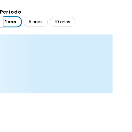
Período
1 ano
5 anos
10 anos