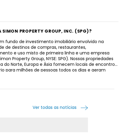
A SIMON PROPERTY GROUP, INC. (SPG)?
m fundo de investimento imobiliário envolvido na
de de destinos de compras, restaurantes,
mento e uso misto de primeira linha e uma empresa
Simon Property Group, NYSE: SPG). Nossas propriedades
a do Norte, Europa e Ásia fornecem locais de encontro
io para milhões de pessoas todos os dias e geram
m vendas anuais.
Ver todas as notícias