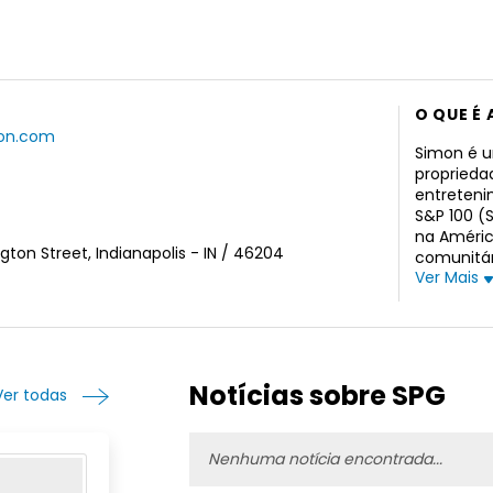
O QUE É 
mon.com
Simon é u
proprieda
entreteni
S&P 100 (
na Améric
ton Street, Indianapolis - IN / 46204
comunitár
Ver Mais
bilhões e
Notícias sobre SPG
Ver todas
Nenhuma notícia encontrada...