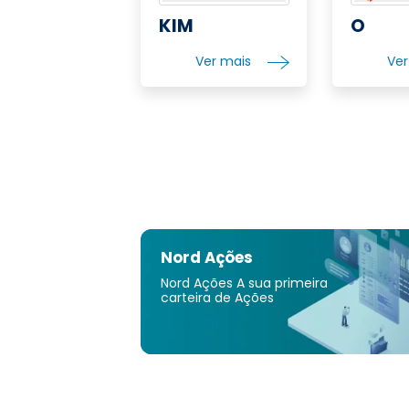
KIM
O
Ver mais
Ve
Nord Ações
Nord Ações A sua primeira
carteira de Ações