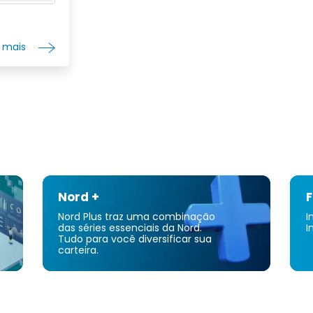
r mais
Nord +
F
Nord Plus traz uma combinação
I
das séries essenciais da Nord.
I
Tudo para você diversificar sua
carteira.