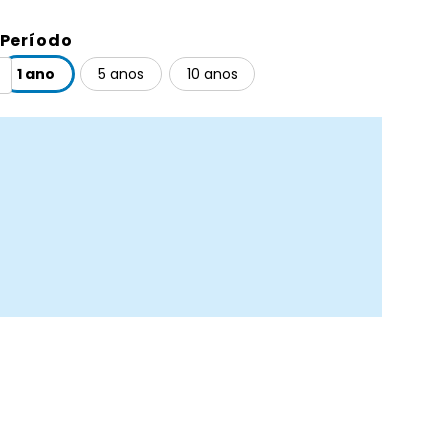
Período
1 ano
5 anos
10 anos