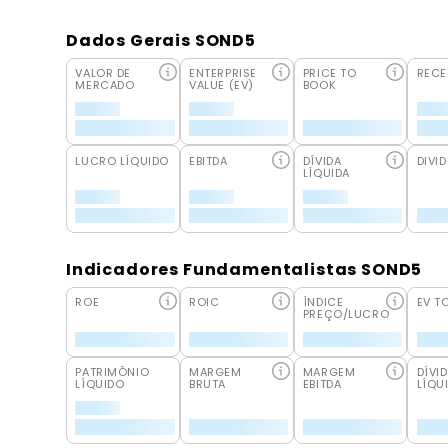
Dados Gerais SOND5
VALOR DE
ENTERPRISE
PRICE TO
RECE
MERCADO
VALUE (EV)
BOOK
LUCRO LÍQUIDO
EBITDA
DÍVIDA
DIVID
LÍQUIDA
Indicadores Fundamentalistas SOND5
ROE
ROIC
ÍNDICE
EV T
PREÇO/LUCRO
PATRIMÔNIO
MARGEM
MARGEM
DÍVI
LÍQUIDO
BRUTA
EBITDA
LÍQU