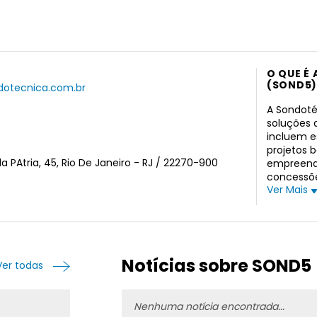
O QUE É
(SOND5)
dotecnica.com.br
A Sondotéc
soluções d
incluem es
projetos 
a PAtria, 45, Rio De Janeiro - RJ / 22270-900
empreendi
concessõe
Ver Mais
assessori
implantaç
fabricaçã
testes pr
técnica e
para proje
Notícias sobre SOND5
Ver todas
ambiente,
Sondotécn
sediada no
Nenhuma notícia encontrada...