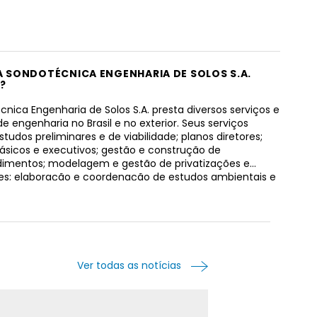
 A SONDOTÉCNICA ENGENHARIA DE SOLOS S.A.
?
nica Engenharia de Solos S.A. presta diversos serviços e
e engenharia no Brasil e no exterior. Seus serviços
tudos preliminares e de viabilidade; planos diretores;
básicos e executivos; gestão e construção de
mentos; modelagem e gestão de privatizações e
s; elaboração e coordenação de estudos ambientais e
a técnica na obtenção das licenças necessárias à
ão e operação dos empreendimentos; inspeção de
o, especificação técnica e instalação de equipamentos;
é-operacionais e comissionamento; e assistência
 fiscalização de obras. A empresa oferece seus serviços
tos nas áreas de transporte, hidráulica pesada, meio
Ver todas as notícias
 saneamento, óleo e gás, saneamento e eletricidade. A
ica Engenharia de Solos S.A. foi fundada em 1954 e está
 Rio de Janeiro, Brasil.