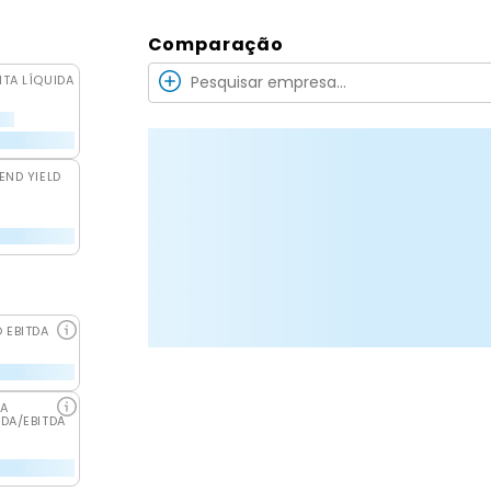
Comparação
ITA LÍQUIDA
END YIELD
O EBITDA
DA
IDA/EBITDA