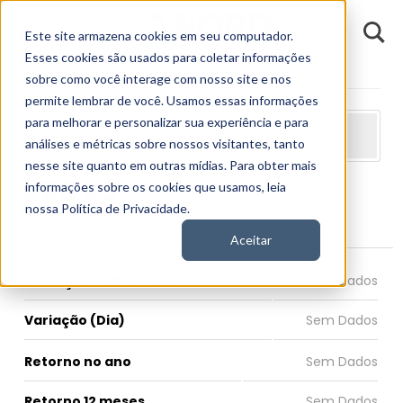
D
Este site armazena cookies em seu computador.
o
n
Esses cookies são usados para coletar informações
d
Fundamentos
Empresas
RECV3
E
sobre como você interage com nosso site e nos
permite lembrar de você. Usamos essas informações
para melhorar e personalizar sua experiência e para
análises e métricas sobre nossos visitantes, tanto
nesse site quanto em outras mídias. Para obter mais
RECV3
informações sobre os cookies que usamos, leia
nossa Política de Privacidade.
Petroreconcavo S.A.
Aceitar
COTAÇÃO RECV3 HOJE
Variação (Dia)
Retorno no ano
Retorno 12 meses