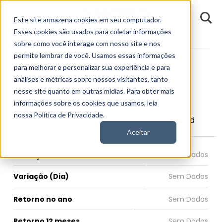
D
Este site armazena cookies em seu computador.
o
n
Esses cookies são usados para coletar informações
d
Fundamentos
Empresas
PEG
E
sobre como você interage com nosso site e nos
permite lembrar de você. Usamos essas informações
para melhorar e personalizar sua experiência e para
análises e métricas sobre nossos visitantes, tanto
nesse site quanto em outras mídias. Para obter mais
PEG
informações sobre os cookies que usamos, leia
nossa Política de Privacidade.
Public Service Enterprise Group Incorporated
Aceitar
COTAÇÃO PEG HOJE
Variação (Dia)
Retorno no ano
Retorno 12 meses