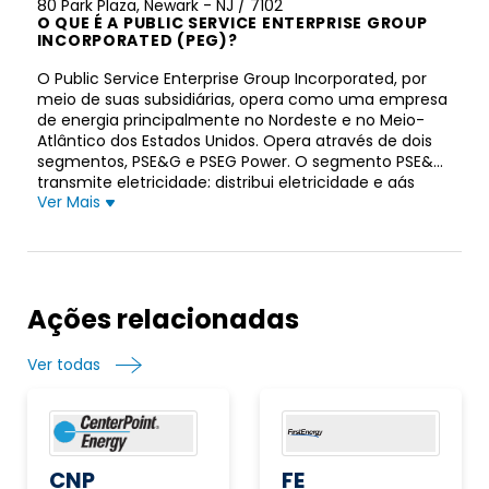
80 Park Plaza, Newark - NJ / 7102
O QUE É A PUBLIC SERVICE ENTERPRISE GROUP
INCORPORATED (PEG)?
O Public Service Enterprise Group Incorporated, por
meio de suas subsidiárias, opera como uma empresa
de energia principalmente no Nordeste e no Meio-
Atlântico dos Estados Unidos. Opera através de dois
segmentos, PSE&G e PSEG Power. O segmento PSE&G
transmite eletricidade; distribui eletricidade e gás
Ver Mais
para clientes residenciais, comerciais e industriais,
bem como investe em projetos de geração solar e
eficiência energética e programas relacionados; e
oferece serviços e reparos de eletrodomésticos. Em
31 de dezembro de 2021, possuía um sistema elétrico
de transmissão e distribuição de 25.000 milhas de
Ações relacionadas
circuito e 862.000 postes; 56 estações de comutação
com capacidade instalada de 39.353 megavolt-
Ver todas
amperes (MVA) e 235 subestações com capacidade
instalada de 9.285 MVA; quatro sedes de distribuição
elétrica e cinco subsedes elétricas; e 18.000 milhas de
rede de gás, 12 sedes de distribuição de gás, duas
sub-sedes e uma oficina de medição, bem como 58
estações de medição e regulação de gás natural. O
CNP
FE