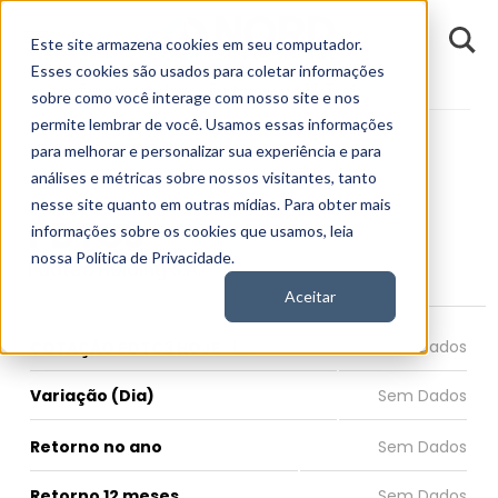
D
Este site armazena cookies em seu computador.
o
n
Esses cookies são usados para coletar informações
d
Fundamentos
Empresas
PDTC3
E
sobre como você interage com nosso site e nos
permite lembrar de você. Usamos essas informações
para melhorar e personalizar sua experiência e para
análises e métricas sobre nossos visitantes, tanto
nesse site quanto em outras mídias. Para obter mais
PDTC3
informações sobre os cookies que usamos, leia
nossa Política de Privacidade.
Padtec Holding S.A.
Aceitar
COTAÇÃO PDTC3 HOJE
Variação (Dia)
Retorno no ano
Retorno 12 meses