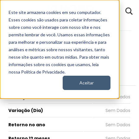
D
Este site armazena cookies em seu computador.
o
n
Esses cookies são usados para coletar informações
d
Fundamentos
Empresas
OTIS
E
sobre como você interage com nosso site e nos
permite lembrar de você. Usamos essas informações
para melhorar e personalizar sua experiência e para
análises e métricas sobre nossos visitantes, tanto
nesse site quanto em outras mídias. Para obter mais
OTIS
informações sobre os cookies que usamos, leia
nossa Política de Privacidade.
Otis Worldwide Corporation
Aceitar
COTAÇÃO OTIS HOJE
Variação (Dia)
Retorno no ano
Retorno 12 meses