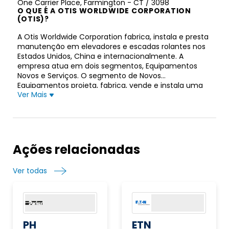
One Carrier Place, Farmington - CT / 3098
O QUE É A OTIS WORLDWIDE CORPORATION
(OTIS)?
A Otis Worldwide Corporation fabrica, instala e presta
manutenção em elevadores e escadas rolantes nos
Estados Unidos, China e internacionalmente. A
empresa atua em dois segmentos, Equipamentos
Novos e Serviços. O segmento de Novos
Equipamentos projeta, fabrica, vende e instala uma
Ver Mais
variedade de elevadores de passageiros e de carga,
bem como escadas rolantes e esteiras rolantes para
edifícios residenciais e comerciais e projetos de
infraestrutura. O segmento de Serviços realiza
serviços de manutenção e reparo, bem como
serviços de modernização para modernização de
Ações relacionadas
elevadores e escadas rolantes. Contava com uma
rede de aproximadamente 34.000 mecânicos de
Ver todas
serviço operando aproximadamente 1.400 filiais e
escritórios. A empresa foi fundada em 1853 e está
sediada em Farmington, Connecticut.
PH
ETN