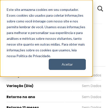
D
Este site armazena cookies em seu computador.
o
n
Esses cookies são usados para coletar informações
d
Fundamentos
Empresas
OIBR3
E
sobre como você interage com nosso site e nos
permite lembrar de você. Usamos essas informações
para melhorar e personalizar sua experiência e para
análises e métricas sobre nossos visitantes, tanto
nesse site quanto em outras mídias. Para obter mais
OIBR3
informações sobre os cookies que usamos, leia
nossa Política de Privacidade.
Oi S.A.
Aceitar
COTAÇÃO OIBR3 HOJE
Variação (Dia)
Retorno no ano
Retorno 12 meses