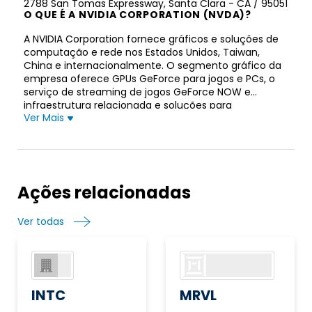
2788 San Tomas Expressway, Santa Clara - CA / 95051
O QUE É A NVIDIA CORPORATION (NVDA)?
A NVIDIA Corporation fornece gráficos e soluções de
computação e rede nos Estados Unidos, Taiwan,
China e internacionalmente. O segmento gráfico da
empresa oferece GPUs GeForce para jogos e PCs, o
serviço de streaming de jogos GeForce NOW e
infraestrutura relacionada e soluções para
Ver Mais
plataformas de jogos; GPUs Quadro/NVIDIA RTX para
gráficos de estação de trabalho empresarial;
software vGPU para computação visual e virtual
baseada em nuvem; plataformas automotivas para
sistemas de infoentretenimento; e software
Omniverse para a construção de projetos 3D e
Ações relacionadas
mundos virtuais. Seu segmento Compute &
Networking fornece plataformas e sistemas de Data
Ver todas
Center para IA, HPC e computação acelerada;
Soluções de rede e interconexão da Mellanox; AI
Cockpit automotivo, acordos de desenvolvimento de
direção autônoma e soluções de veículos
autônomos; processadores de mineração de
criptomoeda; Jetson para robótica e outras
INTC
MRVL
plataformas embarcadas; e NVIDIA AI Enterprise e