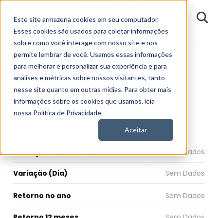
D
Este site armazena cookies em seu computador.
o
n
Esses cookies são usados para coletar informações
d
Fundamentos
Empresas
NVDA
E
sobre como você interage com nosso site e nos
permite lembrar de você. Usamos essas informações
para melhorar e personalizar sua experiência e para
análises e métricas sobre nossos visitantes, tanto
nesse site quanto em outras mídias. Para obter mais
NVDA
informações sobre os cookies que usamos, leia
nossa Política de Privacidade.
NVIDIA Corporation
Aceitar
COTAÇÃO NVDA HOJE
Variação (Dia)
Retorno no ano
Retorno 12 meses