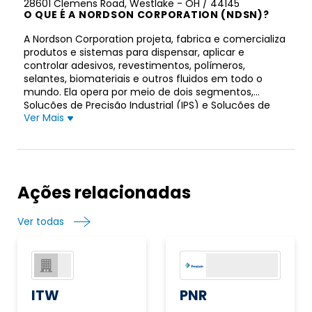
28601 Clemens Road, Westlake - OH / 44145
O QUE É A NORDSON CORPORATION (NDSN)?
A Nordson Corporation projeta, fabrica e comercializa
produtos e sistemas para dispensar, aplicar e
controlar adesivos, revestimentos, polímeros,
selantes, biomateriais e outros fluidos em todo o
mundo. Ela opera por meio de dois segmentos,
Soluções de Precisão Industrial (IPS) e Soluções de
Ver Mais
Tecnologia Avançada (ATS). O segmento IPS fornece
sistemas de distribuição, revestimento e laminação
para adesivos, loções, líquidos e fibras para produtos
descartáveis e produtos em rolo; sistemas
automáticos de distribuição de adesivos usados em
indústrias de produtos embalados; componentes e
Ações relacionadas
sistemas usados no fluxo de fusão termoplástica; e
sistemas de montagem de produtos para uso em
Ver todas
aplicações de conversão de papel e papelão e
fabricação de produtos em rolo, bem como para a
montagem de produtos de plástico, metal e madeira.
Também oferece produtos e sistemas de dosagem
automatizada e manual para aplicação de materiais
adesivos e selantes; sistemas de distribuição e cura
ITW
PNR
para revestir e curar recipientes; sistemas para