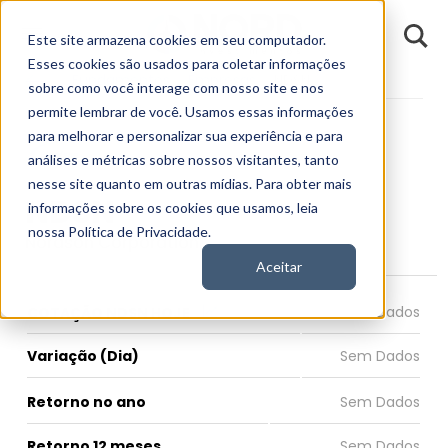
D
Este site armazena cookies em seu computador.
o
n
Esses cookies são usados para coletar informações
d
Fundamentos
Empresas
NDSN
E
sobre como você interage com nosso site e nos
permite lembrar de você. Usamos essas informações
para melhorar e personalizar sua experiência e para
análises e métricas sobre nossos visitantes, tanto
nesse site quanto em outras mídias. Para obter mais
NDSN
informações sobre os cookies que usamos, leia
nossa Política de Privacidade.
Nordson Corporation
Aceitar
COTAÇÃO NDSN HOJE
Variação (Dia)
Retorno no ano
Retorno 12 meses