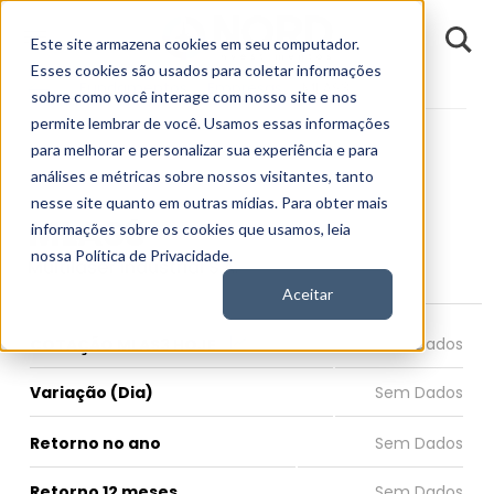
D
Este site armazena cookies em seu computador.
o
n
Esses cookies são usados para coletar informações
d
Fundamentos
Empresas
MLAS3
E
sobre como você interage com nosso site e nos
permite lembrar de você. Usamos essas informações
para melhorar e personalizar sua experiência e para
análises e métricas sobre nossos visitantes, tanto
nesse site quanto em outras mídias. Para obter mais
MLAS3
informações sobre os cookies que usamos, leia
nossa Política de Privacidade.
Multilaser Industrial S.A.
Aceitar
COTAÇÃO MLAS3 HOJE
Variação (Dia)
Retorno no ano
Retorno 12 meses