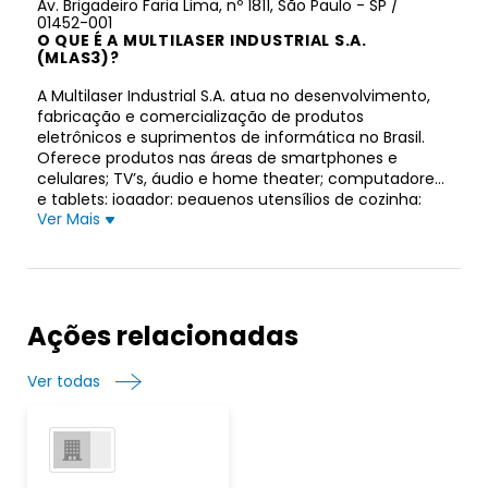
Av. Brigadeiro Faria Lima, nº 1811, São Paulo - SP /
01452-001
O QUE É A MULTILASER INDUSTRIAL S.A.
(MLAS3)?
A Multilaser Industrial S.A. atua no desenvolvimento,
fabricação e comercialização de produtos
eletrônicos e suprimentos de informática no Brasil.
Oferece produtos nas áreas de smartphones e
celulares; TV’s, áudio e home theater; computadores
e tablets; jogador; pequenos utensílios de cozinha;
Ver Mais
ventiladores e aquecedores; Ferramentas; saúde e
bem estar; beleza e perfumaria; brinquedos e bebês;
scooters, bicicletas, skates e hoverboard; relógio
inteligente; drones; e automotivo. A empresa
comercializa seus produtos por meio de canais de
varejo, como supermercados, lojas de departamento
Ações relacionadas
e lojas de informática, além de vender seus produtos
online. A Multilaser Industrial S.A. foi fundada em 1987
Ver todas
e está sediada em São Paulo, Brasil.