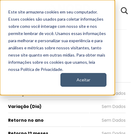
D
Este site armazena cookies em seu computador.
o
n
Esses cookies são usados para coletar informações
d
Fundamentos
Empresas
MGM
E
sobre como você interage com nosso site e nos
permite lembrar de você. Usamos essas informações
para melhorar e personalizar sua experiência e para
análises e métricas sobre nossos visitantes, tanto
nesse site quanto em outras mídias. Para obter mais
MGM
informações sobre os cookies que usamos, leia
nossa Política de Privacidade.
MGM Resorts International
Aceitar
COTAÇÃO MGM HOJE
Variação (Dia)
Retorno no ano
Retorno 12 meses