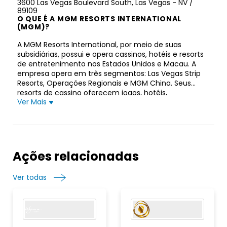
3600 Las Vegas Boulevard South, Las Vegas - NV /
89109
O QUE É A MGM RESORTS INTERNATIONAL
(MGM)?
A MGM Resorts International, por meio de suas
subsidiárias, possui e opera cassinos, hotéis e resorts
de entretenimento nos Estados Unidos e Macau. A
empresa opera em três segmentos: Las Vegas Strip
Resorts, Operações Regionais e MGM China. Seus
resorts de cassino oferecem jogos, hotéis,
Ver Mais
convenções, restaurantes, entretenimento, varejo e
outras comodidades de resort. As operações de
cassino da empresa incluem caça-níqueis e jogos de
mesa, bem como apostas esportivas online e
iGaming por meio da BetMGM. Em 17 de fevereiro de
2021, seu portfólio consistia em 29 ofertas de hotéis e
Ações relacionadas
destinos de jogos. A empresa também possui e opera
o Las Vegas Strip Resorts e o campo de golfe Fallen
Ver todas
Oak. Seus clientes incluem clientes de jogos
premium; clientes de viagens de lazer e atacado;
viajantes de negócios; e clientes de grupo, incluindo
convenções, associações comerciais e pequenas
reuniões. A empresa era anteriormente conhecida