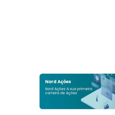
Nord Ações
Nord Ações A sua primeira
carteira de Ações