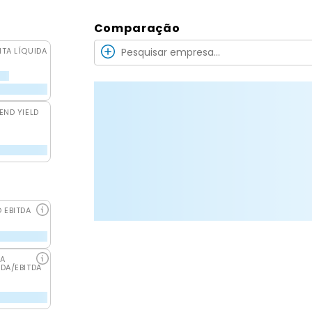
Comparação
ITA LÍQUIDA
END YIELD
O EBITDA
DA
IDA/EBITDA