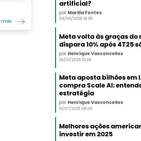
artificial?
conteúdo 
G
conectada
por
Marilia Fontes
anteriorm
04/05/2026 16:35
r mais
nome para
Platforms
Park, Calif
Meta volta às graças do
dispara 10% após 4T25 s
por
Henrique Vasconcellos
30/01/2026 10:38
Meta aposta bilhões em I
compra Scale AI: entend
estratégia
por
Henrique Vasconcellos
12/07/2025 08:00
Melhores ações america
investir em 2025