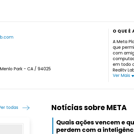
O QUE É 
.fb.com
A Meta Pl
que perm
com amigo
computado
em todo o
, Menlo Park - CA / 94025
Reality L
Ver Mais
permite q
se conect
compartil
de feed, s
de mensa
familiare
Notícias sobre META
Ver todas
dispositi
WhatsApp,
Quais ações vencem e qu
empresas 
privada. 
perdem com a inteligênc
realidade