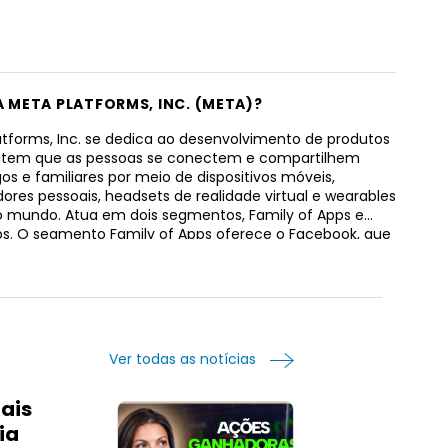
A META PLATFORMS, INC. (META)?
atforms, Inc. se dedica ao desenvolvimento de produtos
item que as pessoas se conectem e compartilhem
s e familiares por meio de dispositivos móveis,
res pessoais, headsets de realidade virtual e wearables
 mundo. Atua em dois segmentos, Family of Apps e
abs. O segmento Family of Apps oferece o Facebook, que
ue as pessoas compartilhem, discutam, descubram e
em com interesses; Instagram, comunidade para
hamento de fotos, vídeos e mensagens privadas, além
tories, reels, vídeo, live e lojas; Messenger, um aplicativo
gens para as pessoas se conectarem com amigos,
s, comunidades e empresas em plataformas e
Ver todas as notícias
vos por meio de chamadas de texto, áudio e vídeo; e o
 um aplicativo de mensagens usado por pessoas e
ais
para se comunicar e fazer transações de forma
O segmento Reality Labs fornece produtos relacionados à
ia
 aumentada e virtual, incluindo hardware, software e