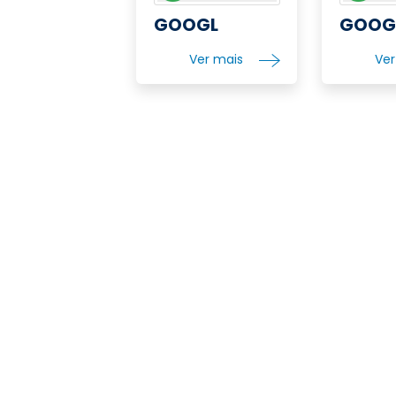
GOOGL
GOO
Ver mais
Ve