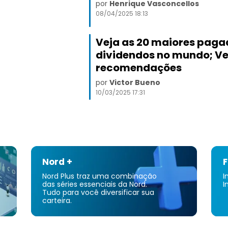
por
Henrique Vasconcellos
08/04/2025 18:13
Veja as 20 maiores paga
dividendos no mundo; Ve
recomendações
por
Victor Bueno
10/03/2025 17:31
Nord +
F
Nord Plus traz uma combinação
I
das séries essenciais da Nord.
I
Tudo para você diversificar sua
carteira.