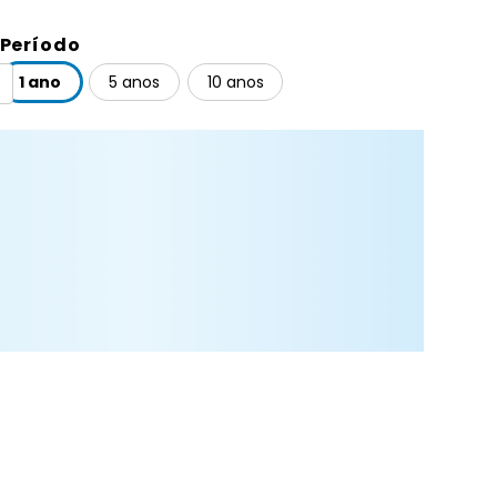
Período
1 ano
5 anos
10 anos