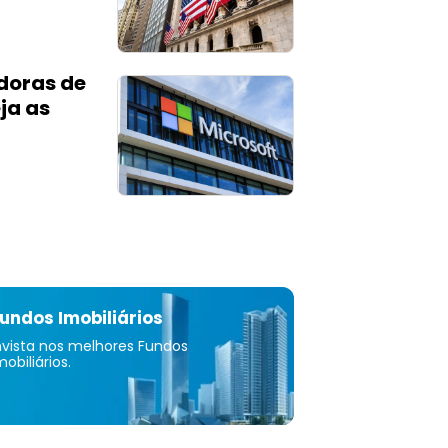
doras de
ja as
undos Imobiliários
nvista nos melhores Fundos
mobiliários.