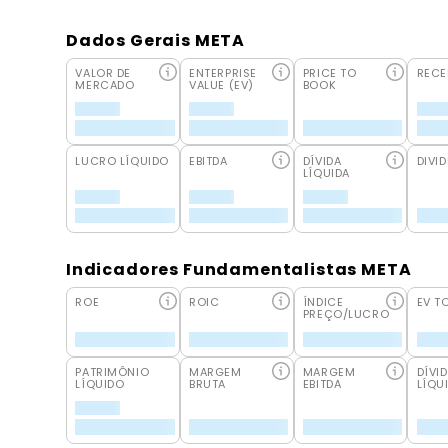
Dados Gerais META
VALOR DE
ENTERPRISE
PRICE TO
RECE
MERCADO
VALUE (EV)
BOOK
LUCRO LÍQUIDO
EBITDA
DÍVIDA
DIVID
LÍQUIDA
Indicadores Fundamentalistas META
ROE
ROIC
ÍNDICE
EV T
PREÇO/LUCRO
PATRIMÔNIO
MARGEM
MARGEM
DÍVI
LÍQUIDO
BRUTA
EBITDA
LÍQU