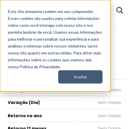
D
Este site armazena cookies em seu computador.
o
n
Esses cookies são usados para coletar informações
d
Fundamentos
Empresas
MEGA3
E
sobre como você interage com nosso site e nos
permite lembrar de você. Usamos essas informações
para melhorar e personalizar sua experiência e para
análises e métricas sobre nossos visitantes, tanto
nesse site quanto em outras mídias. Para obter mais
MEGA3
informações sobre os cookies que usamos, leia
nossa Política de Privacidade.
Omega Energia S.A.
Aceitar
COTAÇÃO MEGA3 HOJE
Variação (Dia)
Retorno no ano
Retorno 12 meses