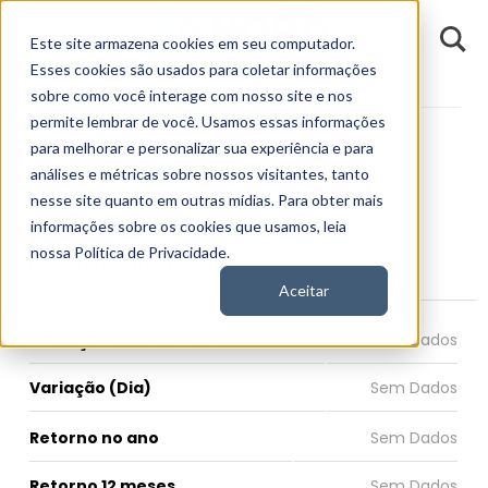
D
Este site armazena cookies em seu computador.
o
n
Esses cookies são usados para coletar informações
d
Fundamentos
Empresas
KLAC
E
sobre como você interage com nosso site e nos
permite lembrar de você. Usamos essas informações
para melhorar e personalizar sua experiência e para
análises e métricas sobre nossos visitantes, tanto
nesse site quanto em outras mídias. Para obter mais
KLAC
informações sobre os cookies que usamos, leia
nossa Política de Privacidade.
KLA Corporation
Aceitar
COTAÇÃO KLAC HOJE
Variação (Dia)
Retorno no ano
Retorno 12 meses