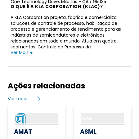
One Technology Drive, Milpitas - CA / 95035
O QUE É A KLA CORPORATION (KLAC)?
A KLA Corporation projeta, fabrica e comercializa
soluções de controle de processo, habilitação de
processo e gerenciamento de rendimento para as
indústrias de semicondutores e eletrônicos
relacionados em todo o mundo. Atua em quatro
segmentos: Controle de Processo de
Ver Mais
Semicondutores; Processo Especial de
Semicondutores; PCB, Display e Inspeção de
Componentes; e outro. A empresa oferece produtos
de fabricação de circuitos integrados (IC) que
incluem inspeção e revisão de wafer e metrologia;
inspeção e metrologia de defeitos de wafer e
Ações relacionadas
substrato; inspeção e metrologia de defeitos de
retículo; análise de qualidade química/materiais;
Ver todas
gerenciamento de processo in situ e diagnóstico de
manuseio de wafer para fabricação de IC e
fabricante de equipamento original (OEM); produtos
de software para fornecer controle de processo em
tempo de execução, identificação de excursão de
defeito, correções de processo e classificação de
AMAT
ASML
defeito; e produtos recondicionados e