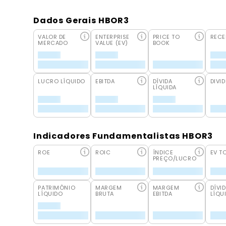
Dados Gerais HBOR3
VALOR DE
ENTERPRISE
PRICE TO
RECE
MERCADO
VALUE (EV)
BOOK
LUCRO LÍQUIDO
EBITDA
DÍVIDA
DIVID
LÍQUIDA
Indicadores Fundamentalistas HBOR3
ROE
ROIC
ÍNDICE
EV T
PREÇO/LUCRO
PATRIMÔNIO
MARGEM
MARGEM
DÍVI
LÍQUIDO
BRUTA
EBITDA
LÍQU