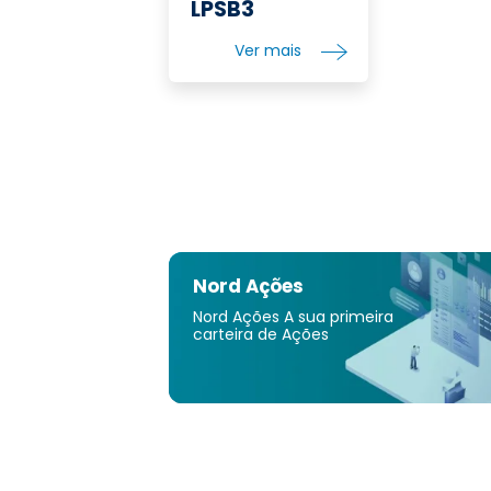
LPSB3
Ver mais
Nord Ações
Nord Ações A sua primeira
carteira de Ações