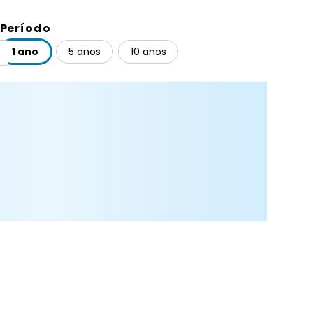
Período
1 ano
5 anos
10 anos