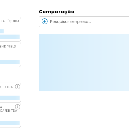
Comparação
ITA LÍQUIDA
END YIELD
O EBITDA
DA
IDA/EBITDA