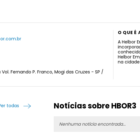
O QUE É
bor.com.br
A Helbor 
incorporaç
conhecida
Helbor Em
na cidade 
 Vol. Fernando P. Franco, Mogi das Cruzes - SP /
Notícias sobre HBOR3
Ver todas
Nenhuma notícia encontrada...