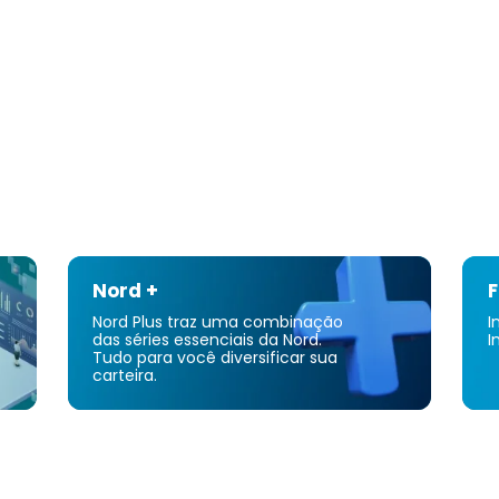
Nord +
F
Nord Plus traz uma combinação
I
das séries essenciais da Nord.
I
Tudo para você diversificar sua
carteira.