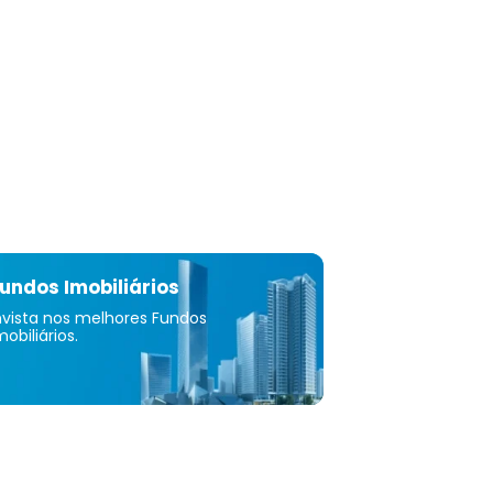
undos Imobiliários
nvista nos melhores Fundos
mobiliários.