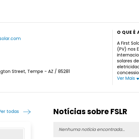
O QUE É 
tsolar.com
A First So
(PV) nos E
internaci
solares d
eletricid
gton Street, Tempe - AZ / 85281
concessio
Ver Mais
comerciais
empresa e
Inc. e mud
Inc. foi 
Notícias sobre FSLR
Ver todas
Nenhuma notícia encontrada...