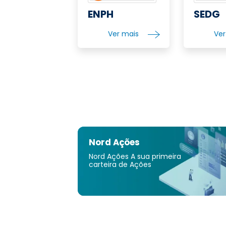
ENPH
SEDG
Ver mais
Ve
Nord Ações
Nord Ações A sua primeira
carteira de Ações