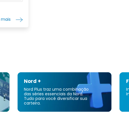
r mais
Nord +
F
Nord Plus traz uma combinação
I
das séries essenciais da Nord.
I
Tudo para você diversificar sua
carteira.