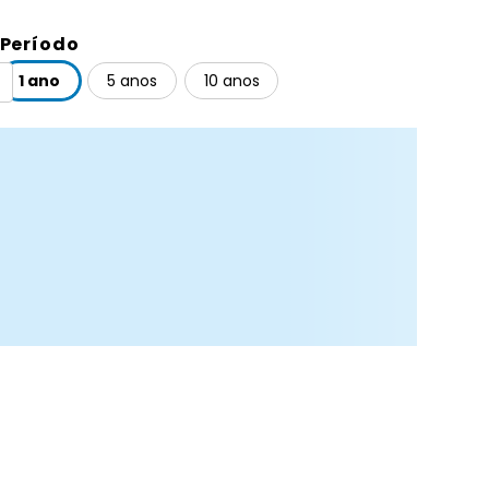
Período
1 ano
5 anos
10 anos