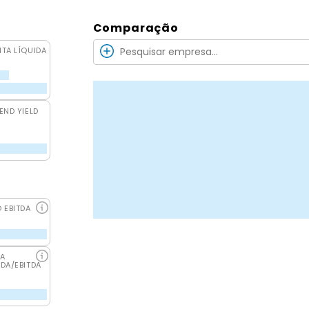
Comparação
ITA LÍQUIDA
END YIELD
O EBITDA
DA
IDA/EBITDA