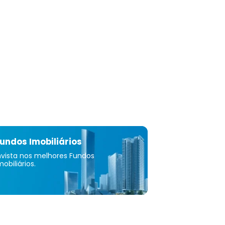
undos Imobiliários
nvista nos melhores Fundos
mobiliários.