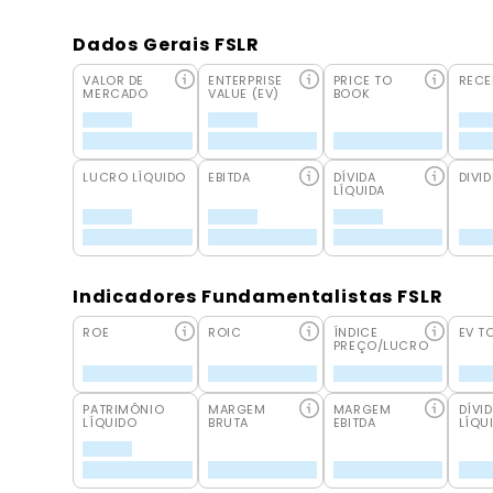
Dados Gerais FSLR
VALOR DE
ENTERPRISE
PRICE TO
RECE
MERCADO
VALUE (EV)
BOOK
LUCRO LÍQUIDO
EBITDA
DÍVIDA
DIVID
LÍQUIDA
Indicadores Fundamentalistas FSLR
ROE
ROIC
ÍNDICE
EV T
PREÇO/LUCRO
PATRIMÔNIO
MARGEM
MARGEM
DÍVI
LÍQUIDO
BRUTA
EBITDA
LÍQU