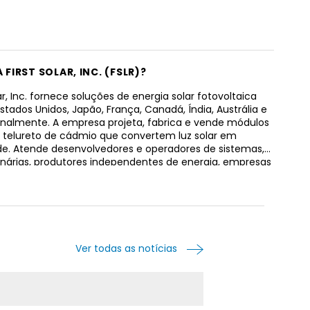
A FIRST SOLAR, INC. (FSLR)?
lar, Inc. fornece soluções de energia solar fotovoltaica
stados Unidos, Japão, França, Canadá, Índia, Austrália e
onalmente. A empresa projeta, fabrica e vende módulos
e telureto de cádmio que convertem luz solar em
ade. Atende desenvolvedores e operadores de sistemas,
nárias, produtores independentes de energia, empresas
 e industriais e outros proprietários de sistemas. A
ra conhecida anteriormente como First Solar Holdings,
ou seu nome para First Solar, Inc. em 2006. A First Solar,
fundada em 1999 e está sediada em Tempe, Arizona.
Ver todas as notícias