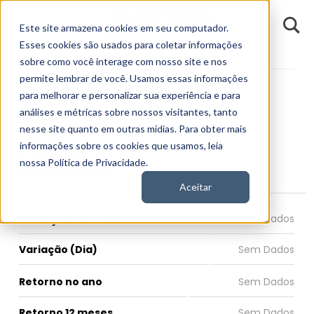
D
Este site armazena cookies em seu computador.
o
n
Esses cookies são usados para coletar informações
d
Fundamentos
Empresas
FOXA
E
sobre como você interage com nosso site e nos
permite lembrar de você. Usamos essas informações
para melhorar e personalizar sua experiência e para
análises e métricas sobre nossos visitantes, tanto
nesse site quanto em outras mídias. Para obter mais
FOXA
informações sobre os cookies que usamos, leia
nossa Política de Privacidade.
Fox Corporation
Aceitar
COTAÇÃO FOXA HOJE
Variação (Dia)
Retorno no ano
Retorno 12 meses