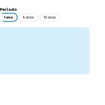
Período
1 ano
5 anos
10 anos