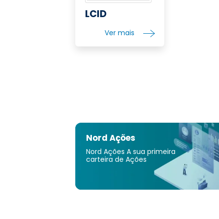
LCID
Ver mais
Nord Ações
Nord Ações A sua primeira
carteira de Ações