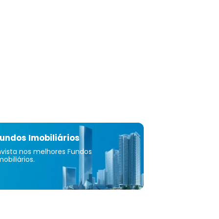
 estoque de veículos; e empréstimos a
árias para financiar capital de giro e melhorar as
es da concessionária, comprar imóveis para
nárias e outros programas de veículos para
nárias. A empresa foi constituída em 1903 e está
m Dearborn, Michigan.
undos Imobiliários
nvista nos melhores Fundos
mobiliários.