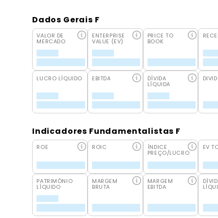
Dados Gerais F
VALOR DE
ENTERPRISE
PRICE TO
RECE
MERCADO
VALUE (EV)
BOOK
LUCRO LÍQUIDO
EBITDA
DÍVIDA
DIVID
LÍQUIDA
Indicadores Fundamentalistas F
ROE
ROIC
ÍNDICE
EV T
PREÇO/LUCRO
PATRIMÔNIO
MARGEM
MARGEM
DÍVI
LÍQUIDO
BRUTA
EBITDA
LÍQU