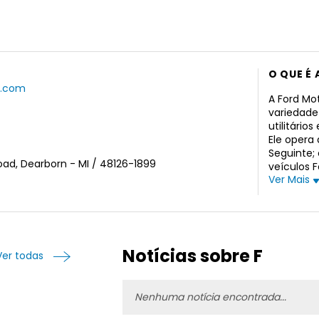
O QUE É
d.com
A Ford Mo
variedade
utilitário
Ele opera 
Seguinte;
ad, Dearborn - MI / 48126-1899
veículos F
Ver Mais
de distri
concessio
diárias d
atividade
para e po
empresa o
Notícias sobre F
Ver todas
veículos 
direto par
como empr
Nenhuma notícia encontrada...
de aluguel
empréstim