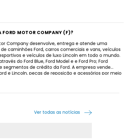
 A FORD MOTOR COMPANY (F)?
tor Company desenvolve, entrega e atende uma
 de caminhões Ford, carros comerciais e vans, veículos
s esportivos e veículos de luxo Lincoln em todo o mundo.
através do Ford Blue, Ford Model e e Ford Pro; Ford
 e segmentos de crédito da Ford. A empresa vende
ord e Lincoln, peças de reposição e acessórios por meio
buidores e revendedores, bem como por meio de
nárias para clientes de frotas comerciais, locadoras
e automóveis e governos. Também se envolve em
s de financiamento e leasing relacionadas a veículos
r meio de revendedores automotivos. Além disso, a
ferece contratos de venda a prazo no varejo de
Ver todas as notícias
novos e usados; e arrendamentos de financiamento
a veículos novos para clientes de varejo e comerciais,
esas de leasing, entidades governamentais, empresas
 diário e clientes de frotas. Além disso, oferece
os no atacado a revendedores para financiar a