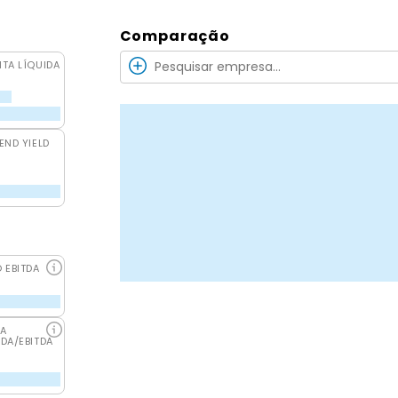
Comparação
ITA LÍQUIDA
END YIELD
O EBITDA
DA
IDA/EBITDA