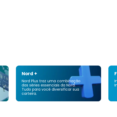
compra de
concession
instalaçõ
concessio
concessio
sediada e
Nord +
F
Nord Plus traz uma combinação
I
das séries essenciais da Nord.
I
Tudo para você diversificar sua
carteira.