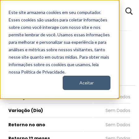
D
Este site armazena cookies em seu computador.
o
n
Esses cookies são usados para coletar informações
d
Fundamentos
Empresas
ETER3
E
sobre como você interage com nosso site e nos
permite lembrar de você. Usamos essas informações
para melhorar e personalizar sua experiência e para
análises e métricas sobre nossos visitantes, tanto
nesse site quanto em outras mídias. Para obter mais
ETER3
informações sobre os cookies que usamos, leia
nossa Política de Privacidade.
Eternit S.A.
Aceitar
COTAÇÃO ETER3 HOJE
Variação (Dia)
Retorno no ano
Retorno 12 meses