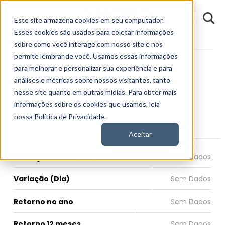
D
Este site armazena cookies em seu computador.
o
n
Esses cookies são usados para coletar informações
d
Fundamentos
Empresas
EQPA5
E
sobre como você interage com nosso site e nos
permite lembrar de você. Usamos essas informações
para melhorar e personalizar sua experiência e para
análises e métricas sobre nossos visitantes, tanto
nesse site quanto em outras mídias. Para obter mais
EQPA5
informações sobre os cookies que usamos, leia
nossa Política de Privacidade.
Equatorial Pará Distribuidora de Energia S.A.
Aceitar
COTAÇÃO EQPA5 HOJE
Variação (Dia)
Retorno no ano
Retorno 12 meses