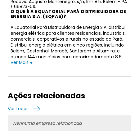
Rodovia Augusto Montenegro, s/n, Km 8.5, Belém - PA
/ 66823-010
O QUE É A EQUATORIAL PARÁ DISTRIBUIDORA DE
ENERGIA S.A. (EQPA5)?
A Equatorial Pará Distribuidora de Energia S.A. distribui
energia elétrica para clientes residenciais, industriais,
comerciais, corporativos e rurais no estado do Pará.
Distribui energia elétrica em cinco regiões, incluindo
Belém, Castanhal, Marabá, Santarém e Altamira; e
atende 144 municípios com aproximadamente 8,6
Ver Mais
milhões de clientes. A empresa foi fundada em 1902 e
está sediada em Belém, Brasil. A Equatorial Pará
Distribuidora de Energia S.A. opera como subsidiária
da Equatorial Energia S.A.
Ações relacionadas
Ver todas
Nenhuma empresa relacionada