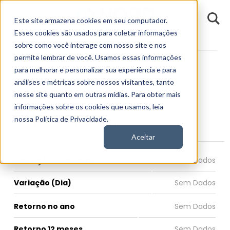
D
Este site armazena cookies em seu computador.
o
n
Esses cookies são usados para coletar informações
d
Fundamentos
Empresas
DXC
E
sobre como você interage com nosso site e nos
permite lembrar de você. Usamos essas informações
para melhorar e personalizar sua experiência e para
análises e métricas sobre nossos visitantes, tanto
nesse site quanto em outras mídias. Para obter mais
DXC
informações sobre os cookies que usamos, leia
nossa Política de Privacidade.
DXC Technology Company
Aceitar
COTAÇÃO DXC HOJE
Variação (Dia)
Retorno no ano
Retorno 12 meses