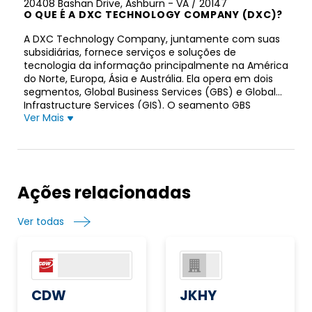
20408 Bashan Drive, Ashburn - VA / 20147
O QUE É A DXC TECHNOLOGY COMPANY (DXC)?
A DXC Technology Company, juntamente com suas
subsidiárias, fornece serviços e soluções de
tecnologia da informação principalmente na América
do Norte, Europa, Ásia e Austrália. Ela opera em dois
segmentos, Global Business Services (GBS) e Global
Infrastructure Services (GIS). O segmento GBS
Ver Mais
oferece um portfólio de serviços analíticos e um
amplo ecossistema de parceiros que ajudam seus
clientes a obter insights rápidos, automatizar
operações e acelerar suas jornadas de
transformação digital; e soluções de engenharia de
software, consultoria e análise de dados que
Ações relacionadas
permitem que as empresas executem e gerenciem
suas funções de missão crítica, transformem suas
Ver todas
operações e desenvolvam novas formas de fazer
negócios. Ele também usa várias tecnologias e
métodos para acelerar a criação, modernização,
entrega e manutenção de aplicativos seguros,
permitindo que os clientes inovem mais
rapidamente, reduzindo o risco, o tempo de
CDW
JKHY
lançamento no mercado e o custo total de