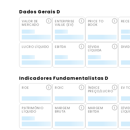
Dados Gerais D
VALOR DE
ENTERPRISE
PRICE TO
RECE
MERCADO
VALUE (EV)
BOOK
LUCRO LÍQUIDO
EBITDA
DÍVIDA
DIVID
LÍQUIDA
Indicadores Fundamentalistas D
ROE
ROIC
ÍNDICE
EV T
PREÇO/LUCRO
PATRIMÔNIO
MARGEM
MARGEM
DÍVI
LÍQUIDO
BRUTA
EBITDA
LÍQU