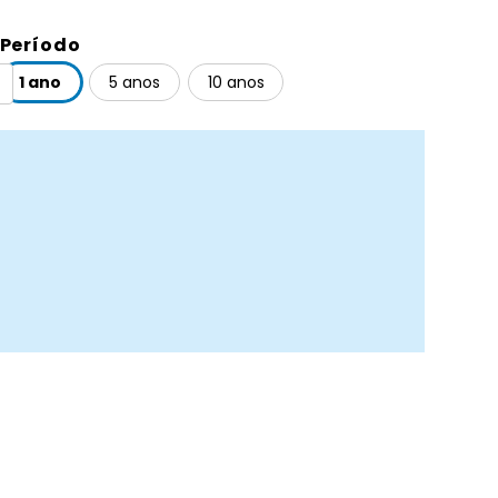
Período
1 ano
5 anos
10 anos