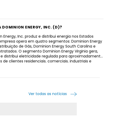
A DOMINION ENERGY, INC. (D)?
 Energy, Inc. produz e distribui energia nos Estados
 empresa opera em quatro segmentos: Dominion Energy
Distribuição de Gás, Dominion Energy South Carolina e
ntratados. O segmento Dominion Energy Virginia gera,
 e distribui eletricidade regulada para aproximadamente
s de clientes residenciais, comerciais, industriais e
ntais na Virgínia e na Carolina do Norte. O segmento
buição de Gás está envolvido nas operações
tadas de vendas, transporte, coleta, armazenamento e
ão de gás natural em Ohio, Virgínia Ocidental, Carolina
 Utah, sudoeste de Wyoming e sudeste de Idaho, que
proximadamente 3,1 milhões de clientes residenciais,
Ver todas as notícias
s e industriais . Também possui instalações de gás
enovável não regulamentado em operação. O segmento
nergy South Carolina gera, transmite e distribui
ade para aproximadamente 772.000 clientes nas partes
ul e sudoeste da Carolina do Sul; e distribui gás natural