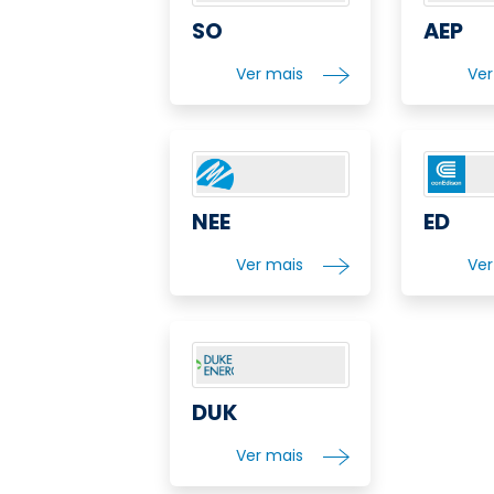
SO
AEP
Ver mais
Ve
NEE
ED
Ver mais
Ve
DUK
Ver mais