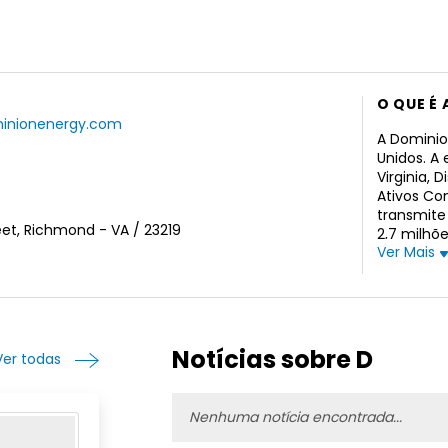
O QUE É 
minionenergy.com
A Dominion
Unidos. A
Virginia, 
Ativos Co
transmite
eet, Richmond - VA / 23219
2,7 milhõe
Ver Mais
govername
de Distri
regulamen
distribuiç
do Norte,
atendem a
Notícias sobre D
Ver todas
comerciai
natural r
Dominion E
Nenhuma notícia encontrada...
eletricid
central, s