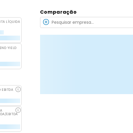
Comparação
ITA LÍQUIDA
END YIELD
O EBITDA
DA
IDA/EBITDA