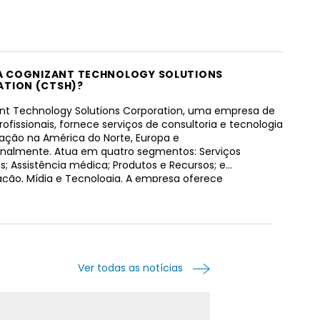
 A COGNIZANT TECHNOLOGY SOLUTIONS
TION (CTSH)?
nt Technology Solutions Corporation, uma empresa de
rofissionais, fornece serviços de consultoria e tecnologia
ização na América do Norte, Europa e
onalmente. Atua em quatro segmentos: Serviços
s; Assistência médica; Produtos e Recursos; e
ão, Mídia e Tecnologia. A empresa oferece
ento da experiência do cliente, automação de
 robóticos, análises e serviços de IA em áreas como
o digital, detecção de fraudes e pagamentos de
ração; a mudança para o consumismo, contratação
m resultados, saúde digital, entrega de experiência
, omnicanal e centrada no paciente; e serviços que
Ver todas as notícias
am melhorias operacionais em áreas, como
imento clínico, farmacovigilância e fabricação, bem
essamento de reclamações, inscrição, associação e
para provedores e pagadores de assistência médica e