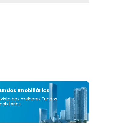
de ciências da vida, incluindo produtos farmacêuticos,
ógicos e dispositivos médicos empresas. Também
oluções para fabricantes, varejistas e empresas de
 hospitalidade, bem como empresas que fornecem
e logística, energia e serviços públicos; e conteúdo
riação de experiência de usuário personalizada e
o de serviços de engenharia digital para empresas de
o, mídia e entretenimento e comunicações e
a. A empresa foi fundada em 1994 e está sediada em
Nova Jersey.
undos Imobiliários
nvista nos melhores Fundos
mobiliários.