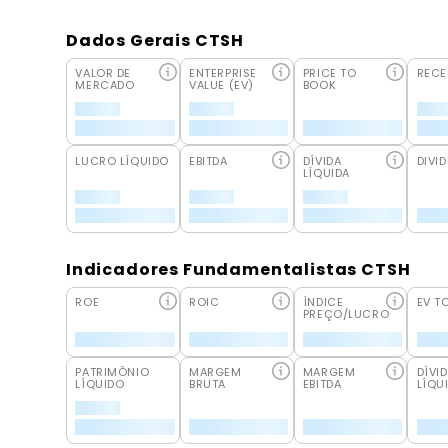
Dados Gerais CTSH
VALOR DE
ENTERPRISE
PRICE TO
RECE
MERCADO
VALUE (EV)
BOOK
LUCRO LÍQUIDO
EBITDA
DÍVIDA
DIVID
LÍQUIDA
Indicadores Fundamentalistas CTSH
ROE
ROIC
ÍNDICE
EV T
PREÇO/LUCRO
PATRIMÔNIO
MARGEM
MARGEM
DÍVI
LÍQUIDO
BRUTA
EBITDA
LÍQU