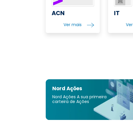
ACN
IT
Ver mais
Ve
Nord Ações
Nord Ações A sua primeira
carteira de Ações