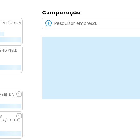
Comparação
ITA LÍQUIDA
END YIELD
O EBITDA
DA
IDA/EBITDA