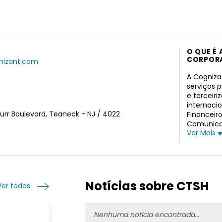
O QUE É
CORPORA
nizant.com
A Cogniza
serviços p
e terceir
internaci
urr Boulevard, Teaneck - NJ / 4022
Financeiro
Comunicaç
Ver Mais
aprimoram
processos
empréstim
última ge
baseada e
integrada
Notícias sobre CTSH
Ver todas
impulsion
desenvolv
como proc
Nenhuma notícia encontrada...
cobrança 