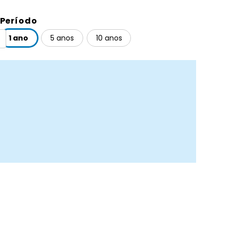
Período
1 ano
5 anos
10 anos