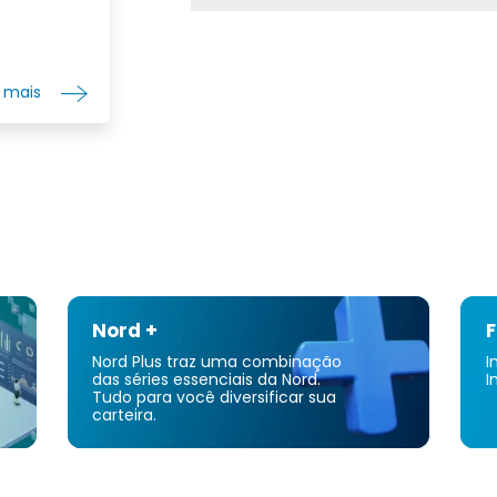
empresas 
biotecnol
fornece s
viagens e
r mais
serviços d
digital, c
aceleraçã
informaçã
tecnologi
Teaneck, 
Nord +
F
Nord Plus traz uma combinação
I
das séries essenciais da Nord.
I
Tudo para você diversificar sua
carteira.