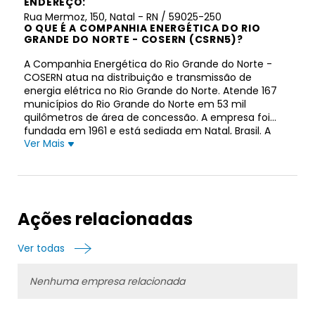
ENDEREÇO:
Rua Mermoz, 150, Natal - RN / 59025-250
O QUE É A COMPANHIA ENERGÉTICA DO RIO
GRANDE DO NORTE - COSERN (CSRN5)?
A Companhia Energética do Rio Grande do Norte -
COSERN atua na distribuição e transmissão de
energia elétrica no Rio Grande do Norte. Atende 167
municípios do Rio Grande do Norte em 53 mil
quilômetros de área de concessão. A empresa foi
fundada em 1961 e está sediada em Natal, Brasil. A
Ver Mais
Companhia Energética do Rio Grande do Norte -
COSERN opera como subsidiária da Neoenergia S.A.
Ações relacionadas
Ver todas
Nenhuma empresa relacionada