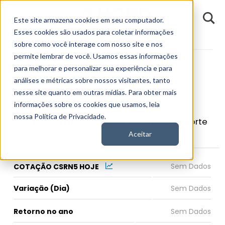
D
Este site armazena cookies em seu computador.
o
n
Esses cookies são usados para coletar informações
d
Fundamentos
Empresas
CSRN5
E
sobre como você interage com nosso site e nos
permite lembrar de você. Usamos essas informações
para melhorar e personalizar sua experiência e para
análises e métricas sobre nossos visitantes, tanto
nesse site quanto em outras mídias. Para obter mais
CSRN5
informações sobre os cookies que usamos, leia
nossa Política de Privacidade.
Companhia Energética do Rio Grande do Norte
- COSERN
Aceitar
COTAÇÃO CSRN5 HOJE
Variação (Dia)
Retorno no ano