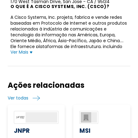
170 West Tasman Drive, San Jose - CA / 95134
O QUE É A CISCO SYSTEMS, INC. (CSCO)?
A Cisco Systems, Inc. projeta, fabrica e vende redes
baseadas em Protocolo de Internet e outros produtos
relacionados à indústria de comunicações e
tecnologia da informação nas Américas, Europa,
Oriente Médio, África, Ásia-Pacífico, Japão e China.
Ele fornece plataformas de infraestrutura, incluindo
Ver Mais
tecnologias de rede de comutação, roteamento,
sem fio e produtos de centro de dados que são
projetados para trabalhar juntos para fornecer
recursos de rede e transporte e/ou armazenamento
de dados. A empresa também oferece produtos de
colaboração que incluem comunicações unificadas,
Ações relacionadas
Cisco TelePresence e conferência, bem como
Internet das Coisas e software analítico. Além disso,
Ver todas
fornece produtos de segurança, como segurança de
rede, segurança em nuvem e e-mail, gerenciamento
de identidade e acesso, proteção avançada contra
ameaças e produtos de gerenciamento unificado de
ameaças. Além disso, a empresa oferece uma
variedade de opções de serviço e suporte para seus
JNPR
MSI
clientes, incluindo suporte técnico e serviços