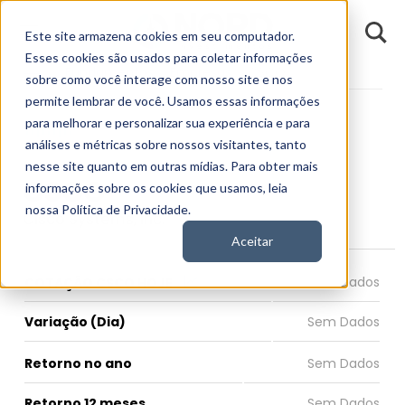
D
Este site armazena cookies em seu computador.
o
n
Esses cookies são usados para coletar informações
d
Fundamentos
Empresas
CSCO
E
sobre como você interage com nosso site e nos
permite lembrar de você. Usamos essas informações
para melhorar e personalizar sua experiência e para
análises e métricas sobre nossos visitantes, tanto
nesse site quanto em outras mídias. Para obter mais
CSCO
informações sobre os cookies que usamos, leia
nossa Política de Privacidade.
Cisco Systems, Inc.
Aceitar
COTAÇÃO CSCO HOJE
Variação (Dia)
Retorno no ano
Retorno 12 meses