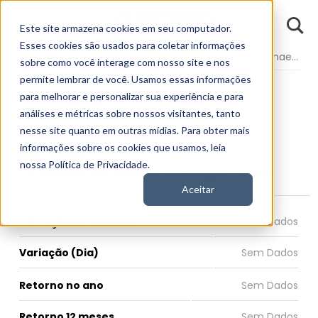
D
Este site armazena cookies em seu computador.
o
n
Esses cookies são usados para coletar informações
d
Fundamentos
Empresas
CPLE3 - Companhia Paranaense de Energia
E
sobre como você interage com nosso site e nos
permite lembrar de você. Usamos essas informações
para melhorar e personalizar sua experiência e para
análises e métricas sobre nossos visitantes, tanto
nesse site quanto em outras mídias. Para obter mais
CPLE3
informações sobre os cookies que usamos, leia
nossa Política de Privacidade.
Companhia Paranaense de Energia - COPEL
Aceitar
COTAÇÃO CPLE3 HOJE
Variação (Dia)
Retorno no ano
Retorno 12 meses