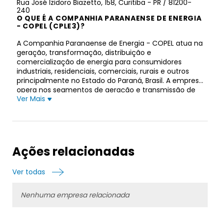
Rua José Izidoro Biazetto, 158, Curitiba - PR / 81200-
240
O QUE É A COMPANHIA PARANAENSE DE ENERGIA
- COPEL (CPLE3)?
A Companhia Paranaense de Energia - COPEL atua na
geração, transformação, distribuição e
comercialização de energia para consumidores
industriais, residenciais, comerciais, rurais e outros
principalmente no Estado do Paraná, Brasil. A empresa
opera nos segmentos de geração e transmissão de
Ver Mais
energia, distribuição de energia, gás e venda de
energia. Atua também na distribuição de gás natural
canalizado. Em 31 de dezembro de 2021, a empresa
operava 20 usinas hidrelétricas, 30 eólicas e 1
termelétrica com capacidade instalada total de
5.957 megawatts; e possuía e operava 3.638 km de
Ações relacionadas
linhas de transmissão e 204.957 km de linhas de
distribuição. Possui concessões para distribuição de
Ver todas
energia elétrica em 394 municípios no Estado do
Paraná e no município de Porto União no Estado de
Santa Catarina. A Companhia Paranaense de Energia
Nenhuma empresa relacionada
– COPEL foi fundada em 1954 e está sediada em
Curitiba, Brasil.