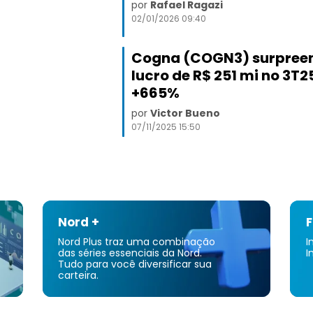
por
Rafael Ragazi
02/01/2026 09:40
Cogna (COGN3) surpree
lucro de R$ 251 mi no 3T25
+665%
por
Victor Bueno
07/11/2025 15:50
Nord +
F
Nord Plus traz uma combinação
I
das séries essenciais da Nord.
I
Tudo para você diversificar sua
carteira.