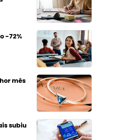
ducação primária, secundária e pós-secundária com
 presenciais de graduação e pós-graduação e ensino a
, bem como programas de pós-graduação; cursos
rios sob a marca LFG; e programas não regulamentados.
 opera 176 unidades de ensino superior em 24 estados
s e 132 cidades brasileiras; e 1.510 centros de graduação a
o -72%
em vários estados brasileiros e no Distrito Federal, além
54 escolas próprias de educação infantil, 125 unidades
on e aproximadamente 5.600 escolas associadas no
 Cogna Educação S.A. foi fundada em 1998 e está sediada
rizonte, Brasil.
lhor mês
is subiu