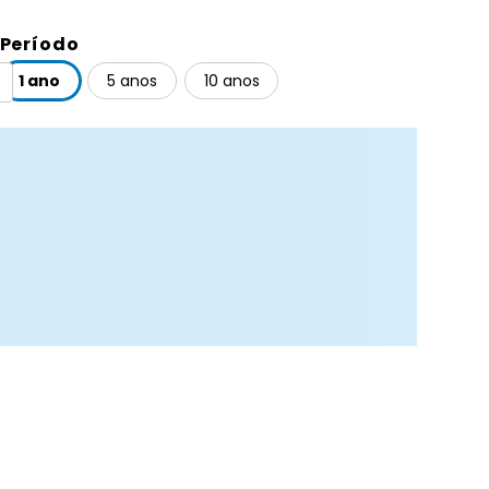
Período
1 ano
5 anos
10 anos