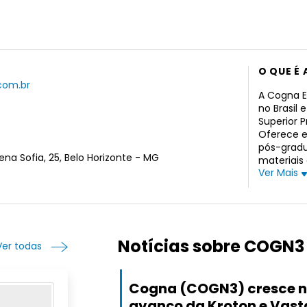
O QUE É
.com.br
A Cogna E
no Brasil
Superior P
Oferece e
pós-gradua
na Sofia, 25, Belo Horizonte - MG
materiais
Ver Mais
literário 
educacion
atividad
tecnologi
educacion
vestibular
Notícias sobre COGN3
Ver todas
gestão da
cursos té
dos Advog
Cogna (COGN3) cresce n
estudantis
avanço da Kroton e Vast
adaptativ