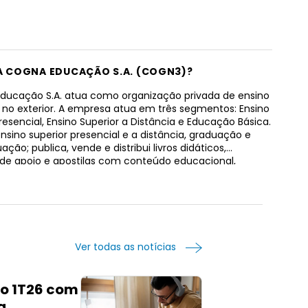
 A COGNA EDUCAÇÃO S.A. (COGN3)?
ducação S.A. atua como organização privada de ensino
 e no exterior. A empresa atua em três segmentos: Ensino
resencial, Ensino Superior a Distância e Educação Básica.
nsino superior presencial e a distância, graduação e
ção; publica, vende e distribui livros didáticos,
 de apoio e apostilas com conteúdo educacional,
e informativo e sistemas de ensino; e soluções
ais para educação profissional e superior, e outras
es complementares, como desenvolvimento de
a educacional com gestão e outros serviços
ais. A empresa também oferece educação K-12, pré-
, cursos de idiomas para crianças e adolescentes;
Ver todas as notícias
s atividades de ensino infantil, fundamental e médio;
cnicos e preparatórios para concursos públicos e Ordem
ados do Brasil; aconselha e/ou facilita empréstimos
o 1T26 com
 diretos e indiretos; e desenvolve software para ensino
a
o e otimização de gestão acadêmica. Seus serviços