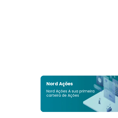
Nord Ações
Nord Ações A sua primeira
carteira de Ações