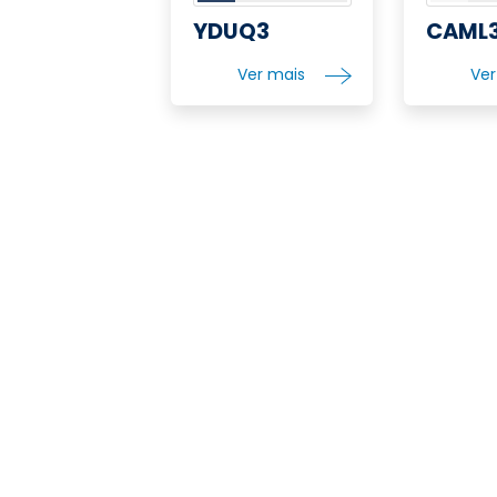
YDUQ3
CAML
Ver mais
Ve