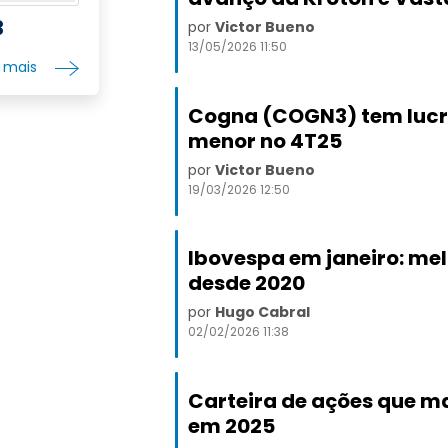
incluem e
3
por
Victor Bueno
programas
13/05/2026 11:50
distância
r mais
preparató
A empresa
brasileiro
Cogna (COGN3) tem lucr
distância 
menor no 4T25
de operar 
Red Ballo
por
Victor Bueno
Brasil. A
19/03/2026 12:50
em Belo Ho
Ibovespa em janeiro: me
desde 2020
por
Hugo Cabral
02/02/2026 11:38
Carteira de ações que ma
em 2025