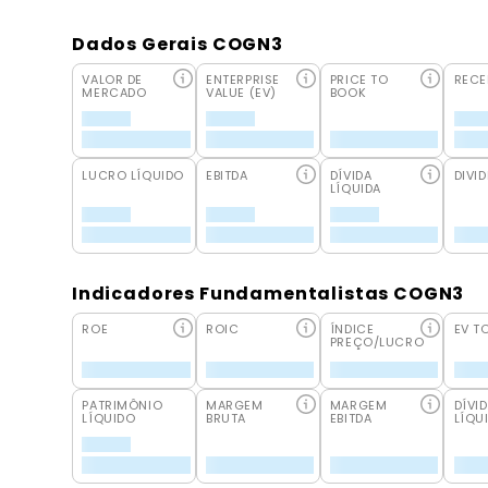
Dados Gerais COGN3
VALOR DE
ENTERPRISE
PRICE TO
RECE
MERCADO
VALUE (EV)
BOOK
LUCRO LÍQUIDO
EBITDA
DÍVIDA
DIVID
LÍQUIDA
Indicadores Fundamentalistas COGN3
ROE
ROIC
ÍNDICE
EV T
PREÇO/LUCRO
PATRIMÔNIO
MARGEM
MARGEM
DÍVI
LÍQUIDO
BRUTA
EBITDA
LÍQU