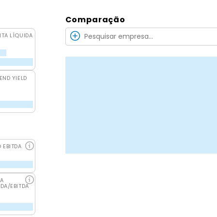
Comparação
ITA LÍQUIDA
END YIELD
O EBITDA
DA
IDA/EBITDA