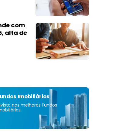
nde com
, alta de
undos Imobiliários
nvista nos melhores Fundos
mobiliários.