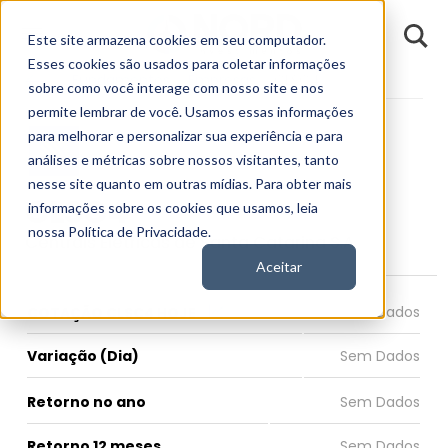
D
Este site armazena cookies em seu computador.
o
n
Esses cookies são usados para coletar informações
d
Fundamentos
Empresas
CLSC4
E
sobre como você interage com nosso site e nos
permite lembrar de você. Usamos essas informações
para melhorar e personalizar sua experiência e para
análises e métricas sobre nossos visitantes, tanto
nesse site quanto em outras mídias. Para obter mais
CLSC4
informações sobre os cookies que usamos, leia
nossa Política de Privacidade.
Centrais Elétricas de Santa Catarina S.A.
Aceitar
COTAÇÃO CLSC4 HOJE
Variação (Dia)
Retorno no ano
Retorno 12 meses